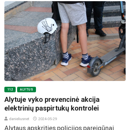
112
ALYTUS
Alytuje vyko prevencinė akcija
elektrinių paspirtukų kontrolei
danieliusnet
2024-05-29
Alytaus apskrities policijos pareigūnai