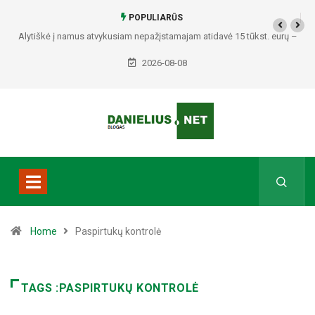
POPULIARŪS
Alytiškė į namus atvykusiam nepažįstamajam atidavė 15 tūkst. eurų –
policija pradėjo tyrimą
2026-08-08
Home
Paspirtukų kontrolė
TAGS :PASPIRTUKŲ KONTROLĖ