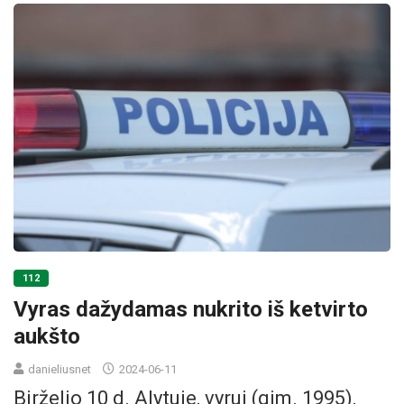
112
Vyras dažydamas nukrito iš ketvirto
aukšto
danieliusnet
2024-06-11
Birželio 10 d. Alytuje, vyrui (gim. 1995),