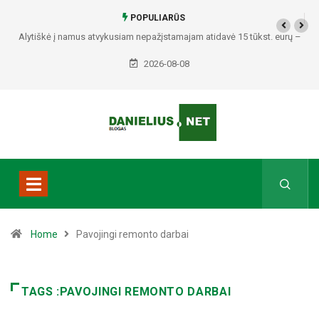
POPULIARŪS
Alytiškė į namus atvykusiam nepažįstamajam atidavė 15 tūkst. eurų –
policija pradėjo tyrimą
2026-08-08
Home
Pavojingi remonto darbai
TAGS :PAVOJINGI REMONTO DARBAI