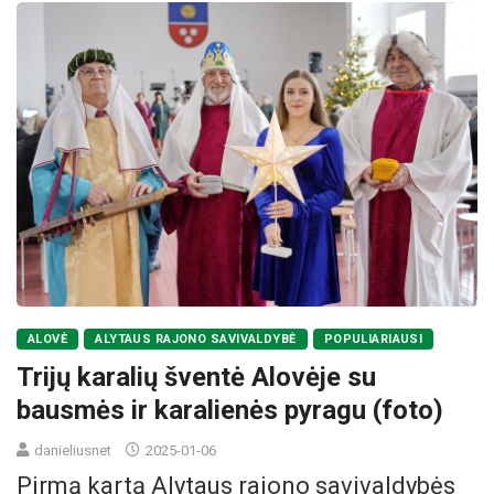
ALOVĖ
ALYTAUS RAJONO SAVIVALDYBĖ
POPULIARIAUSI
Trijų karalių šventė Alovėje su
bausmės ir karalienės pyragu (foto)
danieliusnet
2025-01-06
Pirmą kartą Alytaus rajono savivaldybės