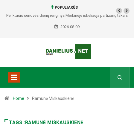
POPULIARŪS
je iškeliauja partizanų takais
Alytiškė į namus atvykusiam nepažįstamajam at
policija pradėjo tyrimą
2026-08-09
Home
Ramunė Miškauskienė
TAGS :RAMUNĖ MIŠKAUSKIENĖ