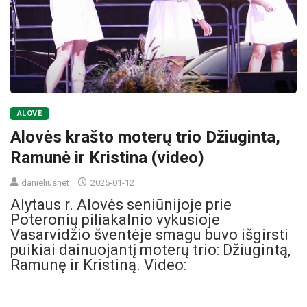
ALOVĖ
Alovės krašto moterų trio Džiuginta,
Ramunė ir Kristina (video)
danieliusnet
2025-01-12
Alytaus r. Alovės seniūnijoje prie
Poteronių piliakalnio vykusioje
Vasarvidžio šventėje smagu buvo išgirsti
puikiai dainuojantį moterų trio: Džiugintą,
Ramunę ir Kristiną. Video: