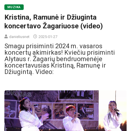
MUZIKA
Kristina, Ramunė ir Džiuginta
koncertavo Žagariuose (video)
danieliusnet
2025-01-27
Smagu prisiminti 2024 m. vasaros
koncertų akimirkas! Kviečiu prisiminti
Alytaus r. Žagarių bendruomenėje
koncertavusias Kristiną, Ramunę ir
Džiugintą. Video: