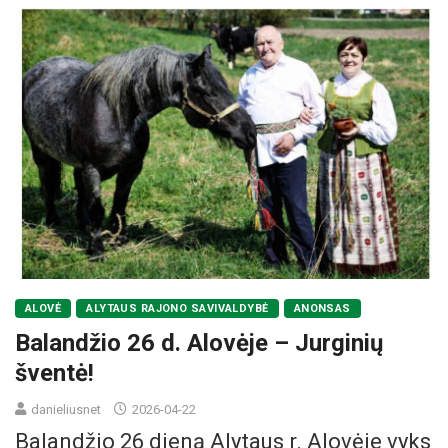
ALOVĖ
ALYTAUS RAJONO SAVIVALDYBĖ
ANONSAS
Balandžio 26 d. Alovėje – Jurginių
šventė!
danieliusnet
2026-04-22
Balandžio 26 dieną Alytaus r. Alovėje vyks