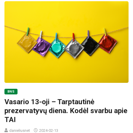
BNS
Vasario 13-oji – Tarptautinė
prezervatyvų diena. Kodėl svarbu apie
TAI
danieliusnet
2024-02-13