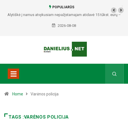
POPULIARŪS
Alytiškė į namus atvykusiam nepažįstamajam atidavė 15 tūkst. eurų –
policija pradėjo tyrimą
2026-08-08
Home
Varėnos policija
TAGS :VARĖNOS POLICIJA