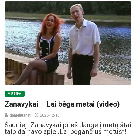
MUZIKA
Zanavykai – Lai bėga metai (video)
danieliusnet
2025-12-18
Šaunieji Zanavykai prieš daugelį metų štai
taip dainavo apie „Lai bėgančius metus”!