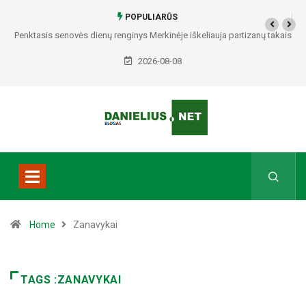
POPULIARŪS
enktasis senovės dienų renginys Merkinėje iškeliauja partizanų takais
Alytišk
2026-08-08
Home
Zanavykai
TAGS :ZANAVYKAI