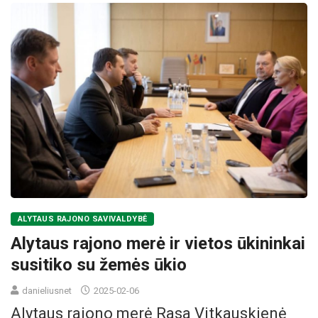
ALYTAUS RAJONO SAVIVALDYBĖ
Alytaus rajono merė ir vietos ūkininkai
susitiko su žemės ūkio
danieliusnet
2025-02-06
Alytaus rajono merė Rasa Vitkauskienė