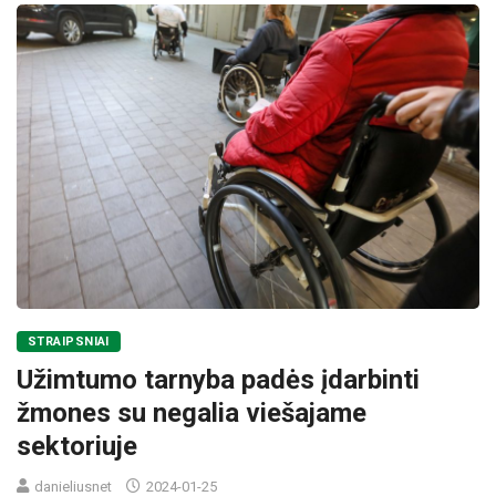
STRAIPSNIAI
Užimtumo tarnyba padės įdarbinti
žmones su negalia viešajame
sektoriuje
danieliusnet
2024-01-25