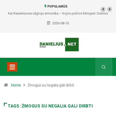
POPULIARŪS
Kai Raseiniuose užgroja armonika – kojos pačios kilnojasi: Dainius
Maslauskas priminė melodijas, kurios gyvena širdyje
2026-08-10
Home
Žmogus su negalia gali dirbti
TAGS :ŽMOGUS SU NEGALIA GALI DIRBTI