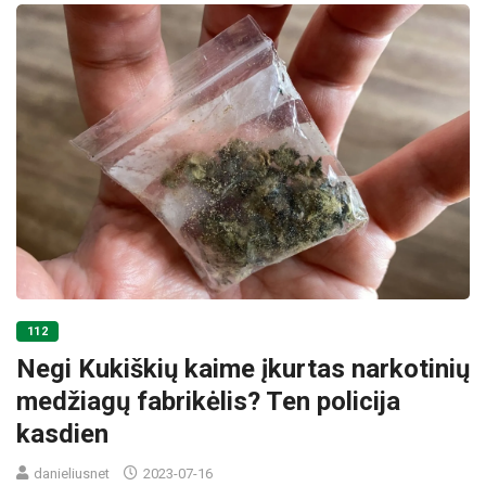
112
Negi Kukiškių kaime įkurtas narkotinių
medžiagų fabrikėlis? Ten policija
kasdien
danieliusnet
2023-07-16