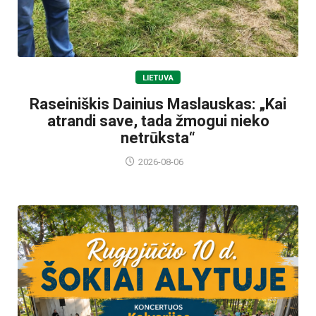
LIETUVA
Raseiniškis Dainius Maslauskas: „Kai
atrandi save, tada žmogui nieko
netrūksta“
2026-08-06