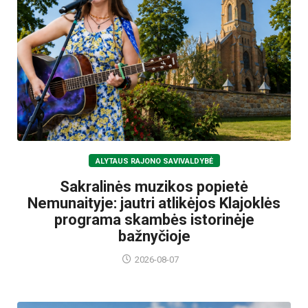
ALYTAUS RAJONO SAVIVALDYBĖ
Sakralinės muzikos popietė
Nemunaityje: jautri atlikėjos Klajoklės
programa skambės istorinėje
bažnyčioje
2026-08-07