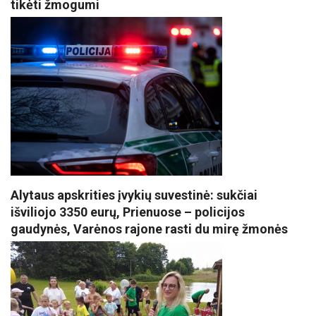
tikėti žmogumi
Alytaus apskrities įvykių suvestinė: sukčiai
išviliojo 3350 eurų, Prienuose – policijos
gaudynės, Varėnos rajone rasti du mirę žmonės