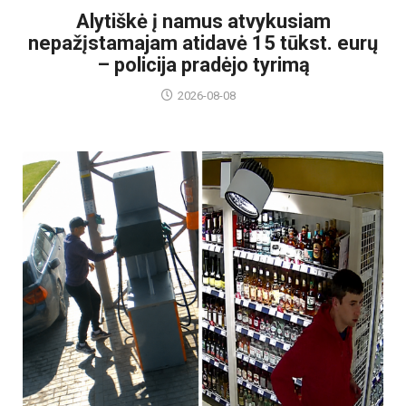
Alytiškė į namus atvykusiam
nepažįstamajam atidavė 15 tūkst. eurų
– policija pradėjo tyrimą
2026-08-08