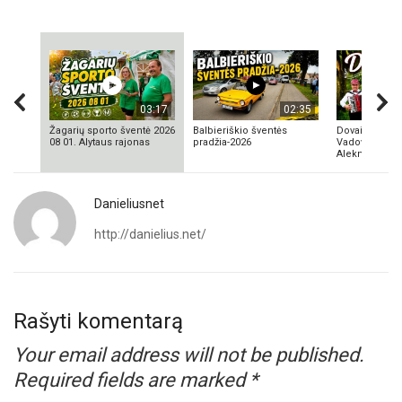
03:17
02:35
Žagarių sporto šventė 2026
Balbieriškio šventės
Dovainonių ka
08 01. Alytaus rajonas
pradžia-2026
Vadovas Vyta
Aleknavičius
Danieliusnet
http://danielius.net/
Rašyti komentarą
Your email address will not be published.
Required fields are marked
*