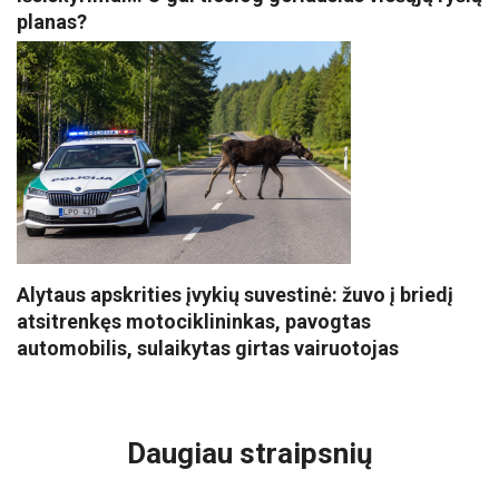
planas?
Alytaus apskrities įvykių suvestinė: žuvo į briedį
atsitrenkęs motociklininkas, pavogtas
automobilis, sulaikytas girtas vairuotojas
VISI POPULIARIAUSI
Daugiau straipsnių