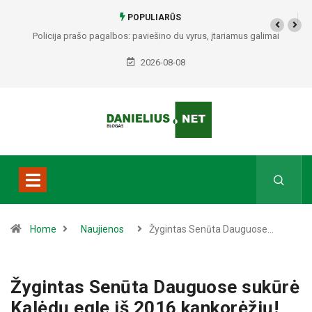
POPULIARŪS
Policija prašo pagalbos: paviešino du vyrus, įtariamus galimai
padariusius vagystes Alytuje ir Dauguose
2026-08-08
Home
Naujienos
Žygintas Senūta Dauguose…
Žygintas Senūta Dauguose sukūrė
Kalėdų eglę iš 2016 kankorėžių!