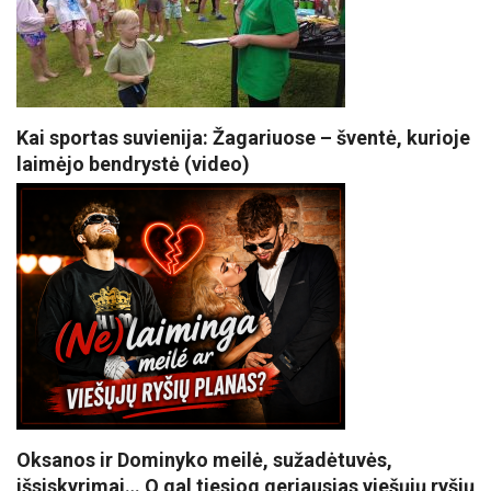
Kai sportas suvienija: Žagariuose – šventė, kurioje
laimėjo bendrystė (video)
Oksanos ir Dominyko meilė, sužadėtuvės,
išsiskyrimai… O gal tiesiog geriausias viešųjų ryšių