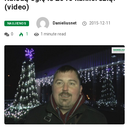
(video)
Danieliusnet
2015-12-11
NAUJIENOS
0
1
1 minute read