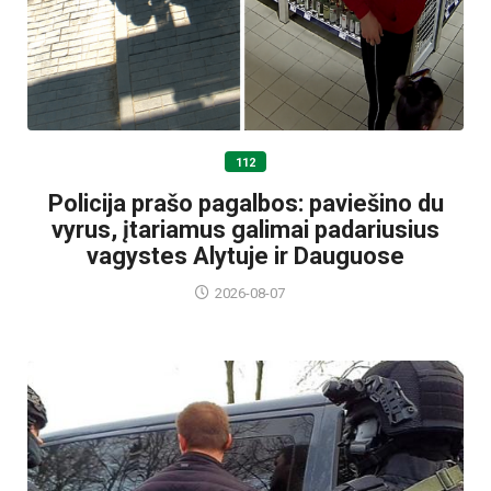
112
Policija prašo pagalbos: paviešino du
vyrus, įtariamus galimai padariusius
vagystes Alytuje ir Dauguose
2026-08-07