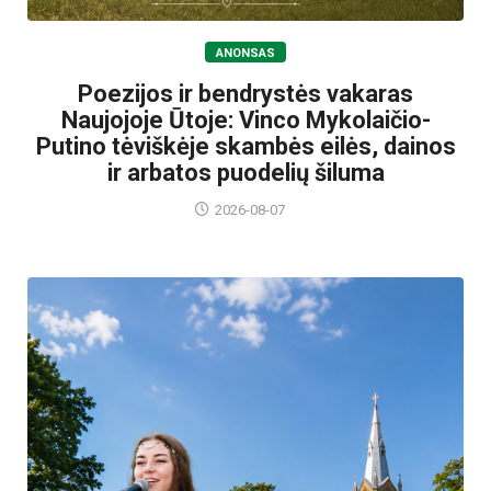
ANONSAS
Poezijos ir bendrystės vakaras
Naujojoje Ūtoje: Vinco Mykolaičio-
Putino tėviškėje skambės eilės, dainos
ir arbatos puodelių šiluma
2026-08-07