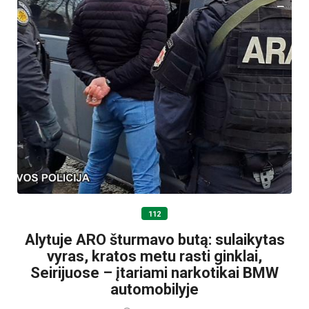
112
Alytuje ARO šturmavo butą: sulaikytas
vyras, kratos metu rasti ginklai,
Seirijuose – įtariami narkotikai BMW
automobilyje