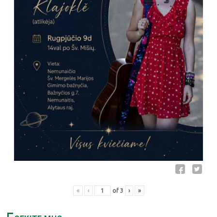
«
‹
of
3
›
»