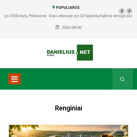
POPULIARŪS
Orai Lietuvoje: po 32 laipsnių kaitros smogs audros – įvardijo, kuriuose
regionuose bus pavojingiausia
2026-08-06
Renginiai