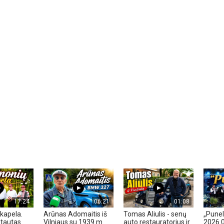
17:24
06:21
01:08
kapela.
Arūnas Adomaitis iš
Tomas Aliulis - senų
„Pune
tautas
Vilniaus su 1939 m.
auto restauratorius ir
2026 