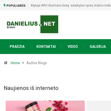
Poezijos ir bendrystės vakaras Naujojoje Ūtoje: Vinco M
POPULIARŪS
PRADŽIA
KONTAKTAI
VIDEO
GALERIJA
Home
Author Blogs
Naujienos iš interneto