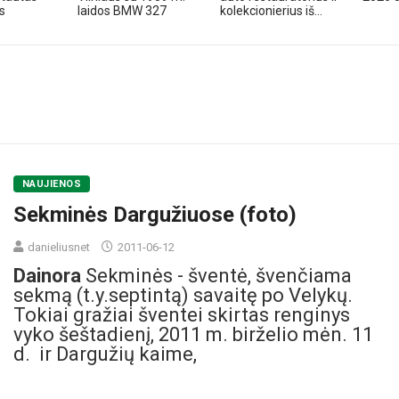
s
laidos BMW 327
kolekcionierius iš...
NAUJIENOS
Sekminės Dargužiuose (foto)
danieliusnet
2011-06-12
Dainora
Sekminės - šventė, švenčiama
sekmą (t.y.septintą) savaitę po Velykų.
Tokiai gražiai šventei skirtas renginys
vyko šeštadienį, 2011 m. birželio mėn. 11
d. ir Dargužių kaime,