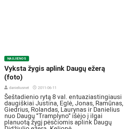
NAUJIENOS
Vyksta žygis aplink Daugų ežerą
(foto)
danieliusnet
2011-06-11
Šeštadienio rytą 8 val. entuaziastingiausi
daugiškiai Justina, Eglė, Jonas, Ramūnas,
Giedrius, Rolandas, Laurynas ir Danielius
nuo Daugų "Tramplyno" išėjo į ilgai
planuotą žygį pėsčiomis aplink Daugų
Didžiulio ežerą. Kelionė