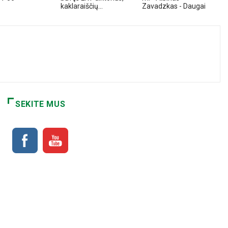
kaklaraiščių...
Zavadzkas - Daugai...
D
SEKITE MUS