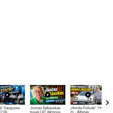
08:43
03:52
01:29
lė" Dauguose
Juozas Šalkauskas
„Honda Prelude" 1992
V
07 06
buvęs LRT diktorius,
m. - Albinas
R