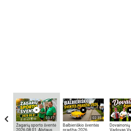
03:17
02:35
Žagarių sporto šventė
Balbieriškio šventės
Dovainonių 
2026 08 01. Alytaus
pradžia-2026
Vadovas Vy