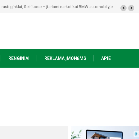
ykolaičio-Putino tėviškėje skambės eilės, dainos ir arbatos puodelių šiluma
RENGINIAI
REKLAMA ĮMONĖMS
APIE