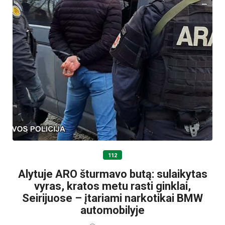
112
Alytuje ARO šturmavo butą: sulaikytas
vyras, kratos metu rasti ginklai,
Seirijuose – įtariami narkotikai BMW
automobilyje