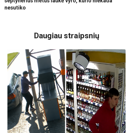
septynerius metus laukė vyro, kurio niekada
nesutiko
VISI POPULIARIAUSI
Daugiau straipsnių