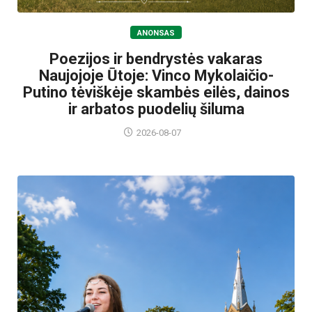
ANONSAS
Poezijos ir bendrystės vakaras
Naujojoje Ūtoje: Vinco Mykolaičio-
Putino tėviškėje skambės eilės, dainos
ir arbatos puodelių šiluma
2026-08-07