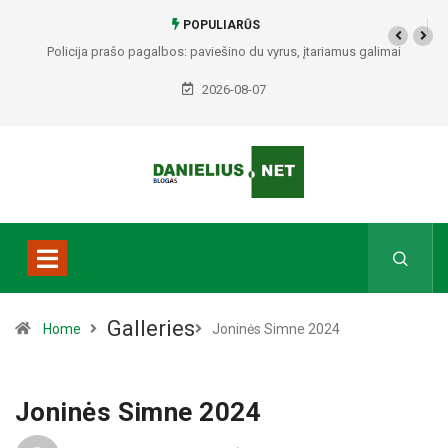
POPULIARŪS
Alytuje ARO šturmavo butą: sulaikytas vyras, kratos metu rasti ginklai,
Seirijuose – įtariami narkotikai BMW automobilyje
2026-08-07
Galleries
Home
Joninės Simne 2024
Joninės Simne 2024