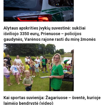
Alytaus apskrities įvykių suvestinė: sukčiai
išviliojo 3350 eurų, Prienuose – policijos
gaudynės, Varėnos rajone rasti du mirę žmonės
Kai sportas suvienija: Žagariuose – šventė, kurioje
laimėjo bendrystė (video)