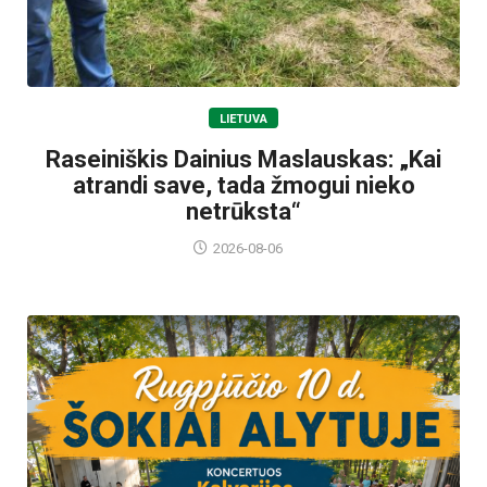
LIETUVA
Raseiniškis Dainius Maslauskas: „Kai
atrandi save, tada žmogui nieko
netrūksta“
2026-08-06