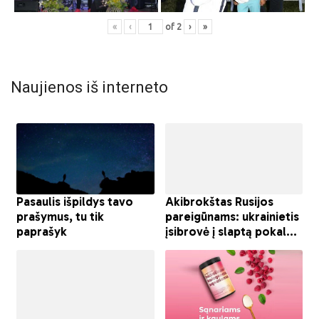
«
‹
of
2
›
»
Naujienos iš interneto