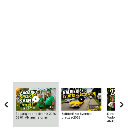
03:17
02:35
Žagarių sporto šventė 2026
Balbieriškio šventės
Dovainonių ka
08 01. Alytaus rajonas
pradžia-2026
Vadovas Vyta
Aleknavičius