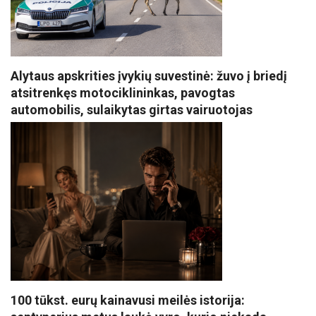
Alytaus apskrities įvykių suvestinė: žuvo į briedį
atsitrenkęs motociklininkas, pavogtas
automobilis, sulaikytas girtas vairuotojas
100 tūkst. eurų kainavusi meilės istorija: