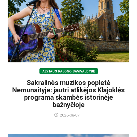
ALYTAUS RAJONO SAVIVALDYBĖ
Sakralinės muzikos popietė
Nemunaityje: jautri atlikėjos Klajoklės
programa skambės istorinėje
bažnyčioje
2026-08-07