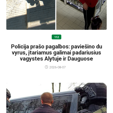
112
Policija prašo pagalbos: paviešino du
vyrus, įtariamus galimai padariusius
vagystes Alytuje ir Dauguose
2026-08-07