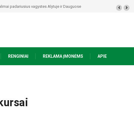
rasti ginklai, Seirijuose – įtariami narkotikai BMW automobilyje
RENGINIAI
REKLAMA ĮMONĖMS
APIE
kursai