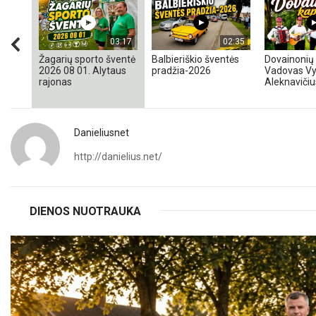
03:17
02:35
Žagarių sporto šventė
Balbieriškio šventės
Dovainonių 
2026 08 01. Alytaus
pradžia-2026
Vadovas Vy
rajonas
Aleknavičiu
Danieliusnet
http://danielius.net/
DIENOS NUOTRAUKA