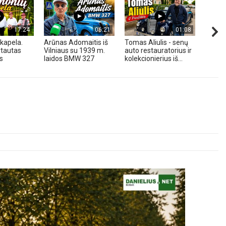
17:24
06:21
01:08
kapela.
Arūnas Adomaitis iš
Tomas Aliulis - senų
„Pune
tautas
Vilniaus su 1939 m.
auto restauratorius ir
2026 
s
laidos BMW 327
kolekcionierius iš...