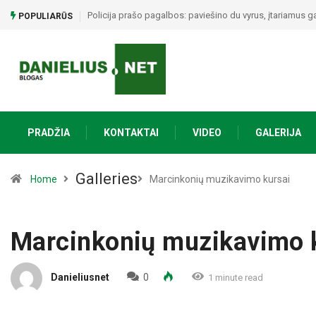
Alytuje ARO šturmavo butą: sulaikytas vyras, kratos metu 
POPULIARŪS
PRADŽIA
KONTAKTAI
VIDEO
GALERIJA
Galleries
Home
Marcinkonių muzikavimo kursai
Marcinkonių muzikavimo 
Danieliusnet
0
1 minute read