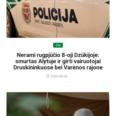
112
Nerami rugpjūčio 8-oji Dzūkijoje:
smurtas Alytuje ir girti vairuotojai
Druskininkuose bei Varėnos rajone
2026-08-09