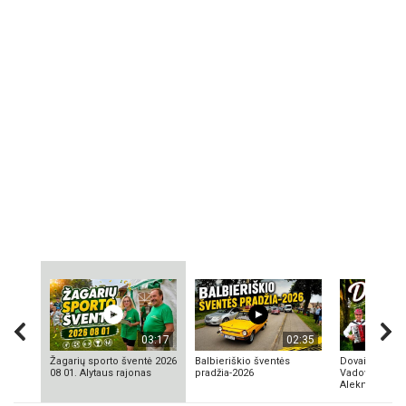
03:17
02:35
Žagarių sporto šventė 2026
Balbieriškio šventės
Dovainonių ka
08 01. Alytaus rajonas
pradžia-2026
Vadovas Vyta
Aleknavičius