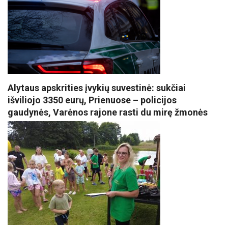
Alytaus apskrities įvykių suvestinė: sukčiai
išviliojo 3350 eurų, Prienuose – policijos
gaudynės, Varėnos rajone rasti du mirę žmonės