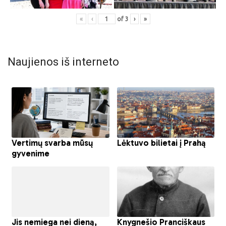
«
‹
of
3
›
»
Naujienos iš interneto