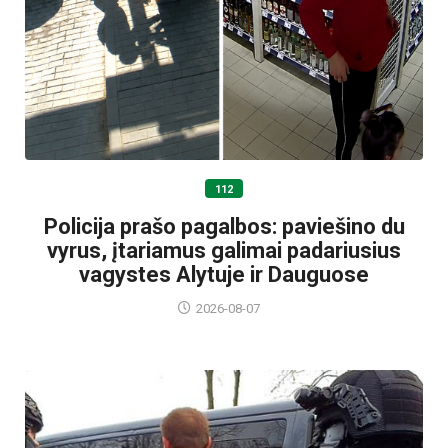
112
Policija prašo pagalbos: paviešino du
vyrus, įtariamus galimai padariusius
vagystes Alytuje ir Dauguose
2026-08-07