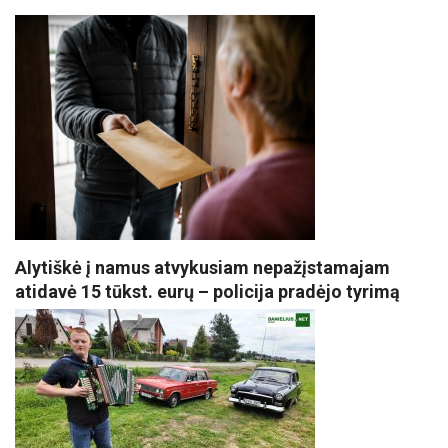
Alytiškė į namus atvykusiam nepažįstamajam
atidavė 15 tūkst. eurų – policija pradėjo tyrimą