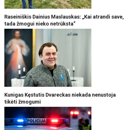
Raseiniškis Dainius Maslauskas: „Kai atrandi save,
tada žmogui nieko netrūksta“
Kunigas Kęstutis Dvareckas niekada nenustoja
tikėti žmogumi