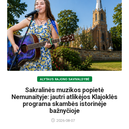
ALYTAUS RAJONO SAVIVALDYBĖ
Sakralinės muzikos popietė
Nemunaityje: jautri atlikėjos Klajoklės
programa skambės istorinėje
bažnyčioje
2026-08-07