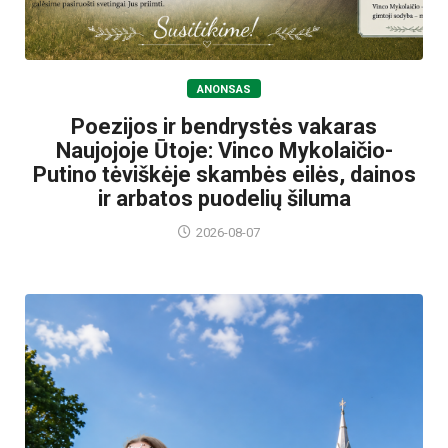
ANONSAS
Poezijos ir bendrystės vakaras
Naujojoje Ūtoje: Vinco Mykolaičio-
Putino tėviškėje skambės eilės, dainos
ir arbatos puodelių šiluma
2026-08-07