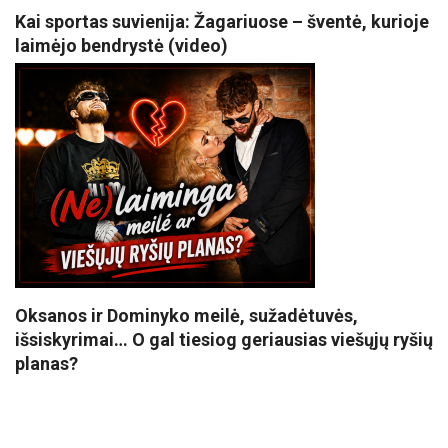
Kai sportas suvienija: Žagariuose – šventė, kurioje
laimėjo bendrystė (video)
Oksanos ir Dominyko meilė, sužadėtuvės,
išsiskyrimai… O gal tiesiog geriausias viešųjų ryšių
planas?
VISI POPULIARIAUSI