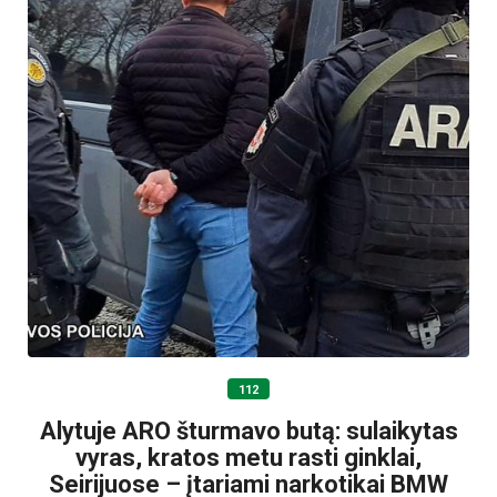
112
Alytuje ARO šturmavo butą: sulaikytas
vyras, kratos metu rasti ginklai,
Seirijuose – įtariami narkotikai BMW