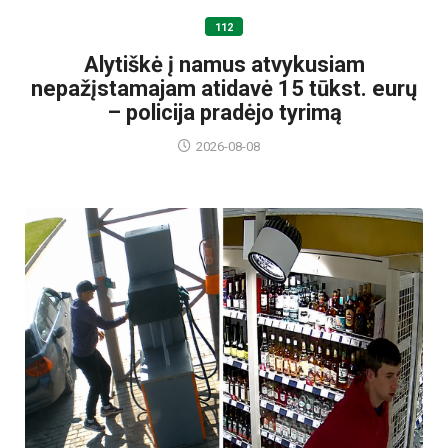
112
Alytiškė į namus atvykusiam
nepažįstamajam atidavė 15 tūkst. eurų
– policija pradėjo tyrimą
2026-08-08