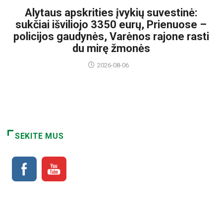
Alytaus apskrities įvykių suvestinė:
sukčiai išviliojo 3350 eurų, Prienuose –
policijos gaudynės, Varėnos rajone rasti
du mirę žmonės
2026-08-06
SEKITE MUS