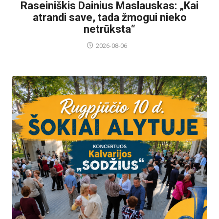
Raseiniškis Dainius Maslauskas: „Kai
atrandi save, tada žmogui nieko
netrūksta“
2026-08-06