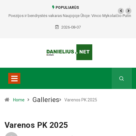
POPULIARŪS
Poezijos ir bendrystės vakaras Naujojoje Ūtoje: Vinco Mykolaičio-Putino
tėviškėje skambės eilės, dainos ir arbatos puodelių šiluma
2026-08-07
Galleries
Home
Varenos PK 2025
Varenos PK 2025