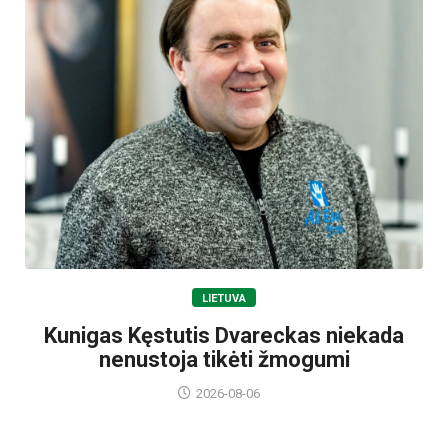
LIETUVA
Kunigas Kęstutis Dvareckas niekada
nenustoja tikėti žmogumi
2026-08-06