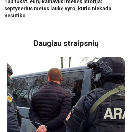
100 tūkst. eurų kainavusi meilės istorija:
septynerius metus laukė vyro, kurio niekada
nesutiko
VISI POPULIARIAUSI
Daugiau straipsnių