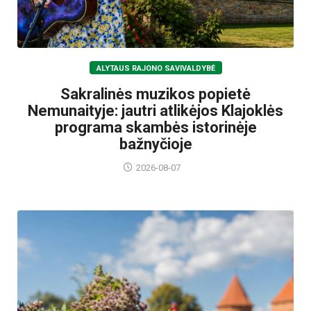
ALYTAUS RAJONO SAVIVALDYBĖ
Sakralinės muzikos popietė
Nemunaityje: jautri atlikėjos Klajoklės
programa skambės istorinėje
bažnyčioje
2026-08-07