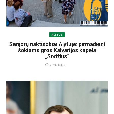
ALYTUS
Senjorų naktišokiai Alytuje: pirmadienį
šokiams gros Kalvarijos kapela
„Sodžius“
2026-08-06