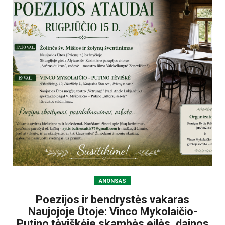
ANONSAS
Poezijos ir bendrystės vakaras
Naujojoje Ūtoje: Vinco Mykolaičio-
Putino tėviškėje skambės eilės, dainos