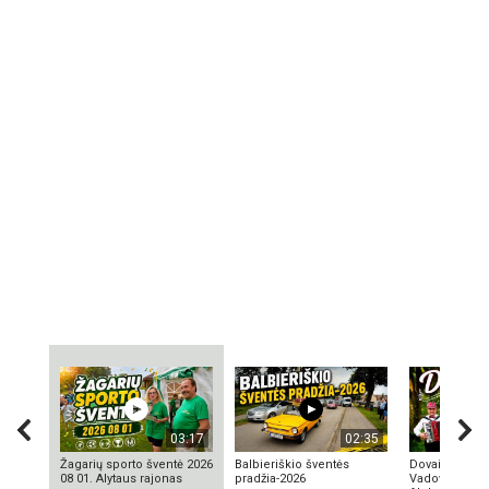
03:17
02:35
Žagarių sporto šventė 2026
Balbieriškio šventės
Dovainonių ka
08 01. Alytaus rajonas
pradžia-2026
Vadovas Vyta