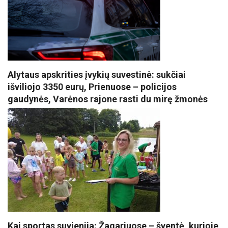
Alytaus apskrities įvykių suvestinė: sukčiai
išviliojo 3350 eurų, Prienuose – policijos
gaudynės, Varėnos rajone rasti du mirę žmonės
Kai sportas suvienija: Žagariuose – šventė, kurioje