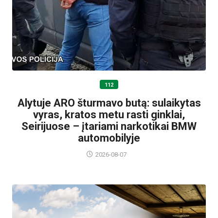
112
Alytuje ARO šturmavo butą: sulaikytas
vyras, kratos metu rasti ginklai,
Seirijuose – įtariami narkotikai BMW
automobilyje
2026-08-07