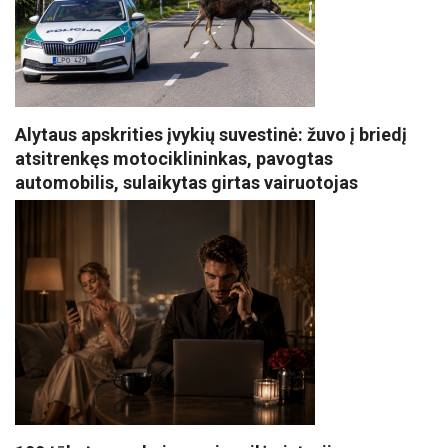
Alytaus apskrities įvykių suvestinė: žuvo į briedį
atsitrenkęs motociklininkas, pavogtas
automobilis, sulaikytas girtas vairuotojas