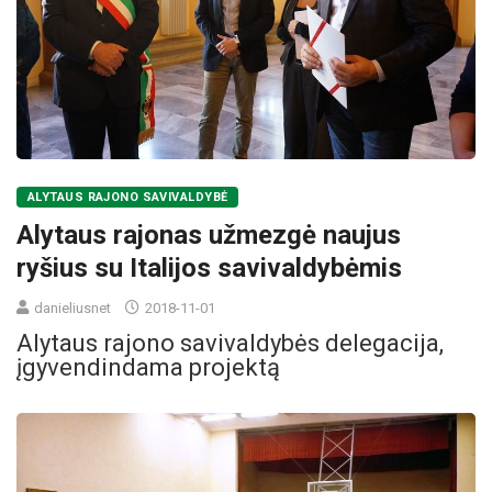
ALYTAUS RAJONO SAVIVALDYBĖ
Alytaus rajonas užmezgė naujus
ryšius su Italijos savivaldybėmis
danieliusnet
2018-11-01
Alytaus rajono savivaldybės delegacija,
įgyvendindama projektą