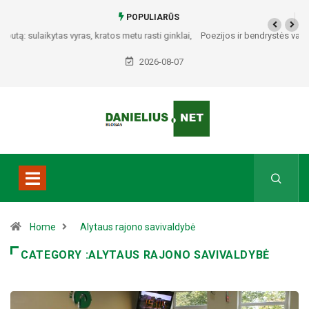
POPULIARŪS
Poezijos ir bendrystės vakaras Naujojoje Ūtoje: Vinco Mykolaičio-Putino
tėviškėje skambės eilės, dainos ir arbatos puodelių šiluma
2026-08-07
Home
Alytaus rajono savivaldybė
CATEGORY :ALYTAUS RAJONO SAVIVALDYBĖ