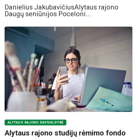
Danielius JakubavičiusAlytaus rajono
Daugų seniūnijos Poceloni...
ALYTAUS RAJONO SAVIVALDYBĖ
Alytaus rajono studijų rėmimo fondo