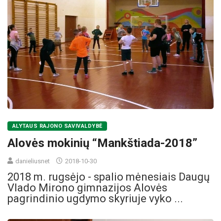
ALYTAUS RAJONO SAVIVALDYBĖ
Alovės mokinių “Mankštiada-2018”
danieliusnet
2018-10-30
2018 m. rugsėjo - spalio mėnesiais Daugų
Vlado Mirono gimnazijos Alovės
pagrindinio ugdymo skyriuje vyko ...