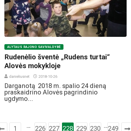
ALYTAUS RAJONO SAVIVALDYBĖ
Rudenėlio šventė „Rudens turtai“
Alovės mokykloje
danieliusnet
2018-10-26
Darganotą 2018 m. spalio 24 dieną
praskaidrino Alovės pagrindinio
ugdymo...
…
…
1
226
227
228
229
230
249