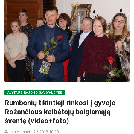
ALYTAUS RAJONO SAVIVALDYBĖ
Rumbonių tikintieji rinkosi į gyvojo
Rožančiaus kalbėtojų baigiamąją
šventę (video+foto)
danieliusnet
2018-10-28