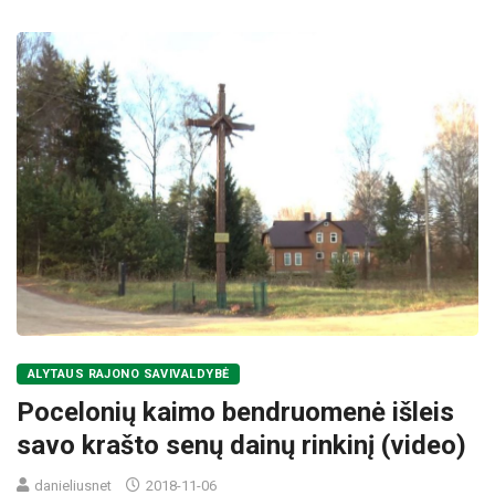
ALYTAUS RAJONO SAVIVALDYBĖ
Pocelonių kaimo bendruomenė išleis
savo krašto senų dainų rinkinį (video)
danieliusnet
2018-11-06