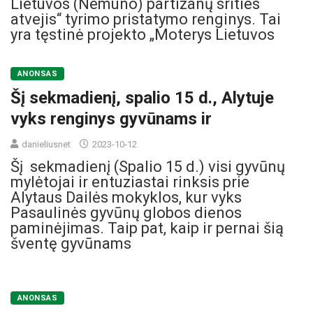
Lietuvos (Nemuno) partizanų srities
atvejis“ tyrimo pristatymo renginys. Tai
yra tęstinė projekto „Moterys Lietuvos
ANONSAS
Šį sekmadienį, spalio 15 d., Alytuje
vyks renginys gyvūnams ir
danieliusnet
2023-10-12
Šį sekmadienį (Spalio 15 d.) visi gyvūnų
mylėtojai ir entuziastai rinksis prie
Alytaus Dailės mokyklos, kur vyks
Pasaulinės gyvūnų globos dienos
paminėjimas. Taip pat, kaip ir pernai šią
šventę gyvūnams
ANONSAS