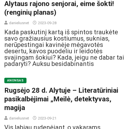
Alytaus rajono senjorai, eime šokti!
(renginių planas)
danieliusnet
2023-09-28
Kada paskutinį kartą iš spintos traukėte
savo gražiausius kostiumus, suknias,
nerūpestingai kavinėje mėgavotės
desertu, kavos puodeliu ir leidotės
svajingam šokiui? Kada, jeigu ne dabar tai
padaryti? Auksu besidabinantis
ANONSAS
Rugsėjo 28 d. Alytuje – Literatūriniai
pasikalbėjimai „Meilė, detektyvas,
magija
danieliusnet
2023-09-21
Vis labiau rudenėjant, o vakarams