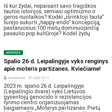
Iš kur žydai, nepaisant savo tragiškos
tautos istorijos, semiasi optimizmo ir
geros nuotaikos? Kodėl „išrinktoji tauta“
turėjo sukurti „happy-endo“ koncepciją,
pastaruosius 100 metų dominuojančią
pasaulio pop kultūroje? Kodėl žydų
ANONSAS
Spalio 26 d. Leipalingyje vyks renginys
apie moteris partizanes. Kviečiame!
danieliusnet
2023-10-17
2023 m. spalio 26 d. Leipalingyje
(Leipalingio dvare) vyks Lietuvos
gyventojų genocido ir rezistencijos
tyrimo centro organizuojamas
baigiamasis „Moterys partizanės: Pietų