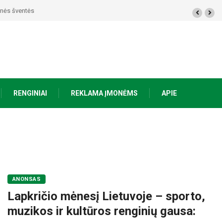
a žmogui
RENGINIAI
REKLAMA ĮMONĖMS
APIE
ANONSAS
Lapkričio mėnesį Lietuvoje – sporto,
muzikos ir kultūros renginių gausa: