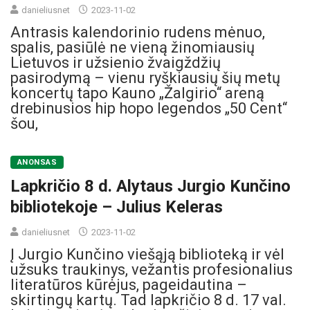
danieliusnet
2023-11-02
Antrasis kalendorinio rudens mėnuo,
spalis, pasiūlė ne vieną žinomiausių
Lietuvos ir užsienio žvaigždžių
pasirodymą – vienu ryškiausių šių metų
koncertų tapo Kauno „Žalgirio“ areną
drebinusios hip hopo legendos „50 Cent“
šou,
ANONSAS
Lapkričio 8 d. Alytaus Jurgio Kunčino
bibliotekoje – Julius Keleras
danieliusnet
2023-11-02
Į Jurgio Kunčino viešąją biblioteką ir vėl
užsuks traukinys, vežantis profesionalius
literatūros kūrėjus, pageidautina –
skirtingų kartų. Tad lapkričio 8 d. 17 val.