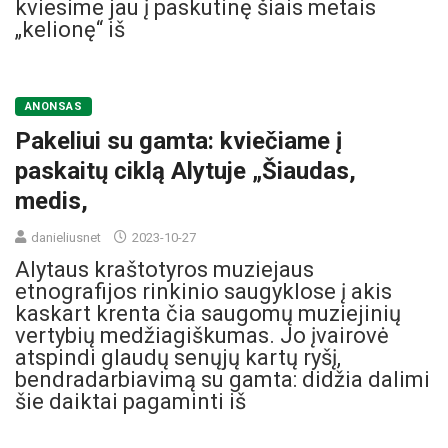
kviesime jau į paskutinę šiais metais
„kelionę“ iš
ANONSAS
Pakeliui su gamta: kviečiame į
paskaitų ciklą Alytuje „Šiaudas,
medis,
danieliusnet
2023-10-27
Alytaus kraštotyros muziejaus
etnografijos rinkinio saugyklose į akis
kaskart krenta čia saugomų muziejinių
vertybių medžiagiškumas. Jo įvairovė
atspindi glaudų senųjų kartų ryšį,
bendradarbiavimą su gamta: didžia dalimi
šie daiktai pagaminti iš