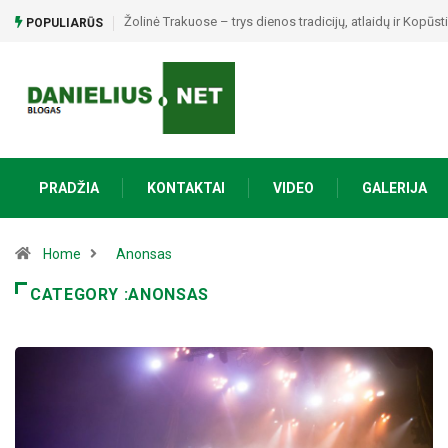
ų ir Kopūstinės šventės
Raseiniškis Dainius Maslauskas: „Kai atrandi save, tad
POPULIARŪS
nieko netrūksta“
PRADŽIA
KONTAKTAI
VIDEO
GALERIJA
Home
Anonsas
CATEGORY :ANONSAS