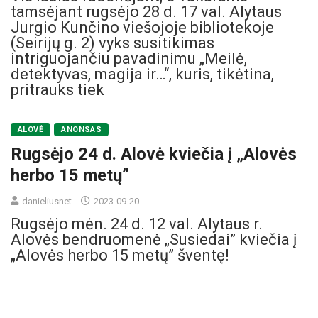
tamsėjant rugsėjo 28 d. 17 val. Alytaus
Jurgio Kunčino viešojoje bibliotekoje
(Seirijų g. 2) vyks susitikimas
intriguojančiu pavadinimu „Meilė,
detektyvas, magija ir…“, kuris, tikėtina,
pritrauks tiek
ALOVĖ
ANONSAS
Rugsėjo 24 d. Alovė kviečia į „Alovės
herbo 15 metų”
danieliusnet
2023-09-20
Rugsėjo mėn. 24 d. 12 val. Alytaus r.
Alovės bendruomenė „Susiedai” kviečia į
„Alovės herbo 15 metų” šventę!