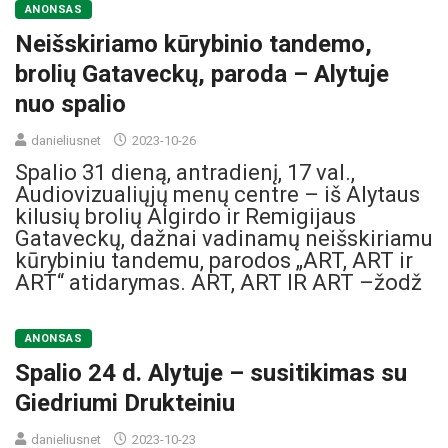
ANONSAS
Neišskiriamo kūrybinio tandemo,
brolių Gataveckų, paroda – Alytuje
nuo spalio
danieliusnet
2023-10-26
Spalio 31 dieną, antradienį, 17 val.,
Audiovizualiųjų menų centre – iš Alytaus
kilusių brolių Algirdo ir Remigijaus
Gataveckų, dažnai vadinamų neišskiriamu
kūrybiniu tandemu, parodos „ART, ART ir
ART“ atidarymas. ART, ART IR ART –žodž
ANONSAS
Spalio 24 d. Alytuje – susitikimas su
Giedriumi Drukteiniu
danieliusnet
2023-10-23