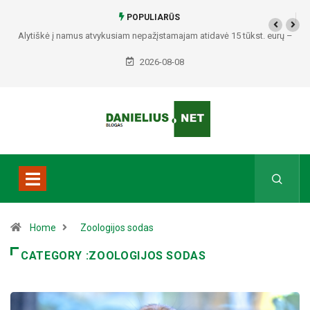
POPULIARŪS
Alytiškė į namus atvykusiam nepažįstamajam atidavė 15 tūkst. eurų –
policija pradėjo tyrimą
2026-08-08
Home
Zoologijos sodas
CATEGORY :ZOOLOGIJOS SODAS