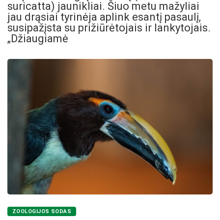
suricatta) jaunikliai. Šiuo metu mažyliai
jau drąsiai tyrinėja aplink esantį pasaulį,
susipažįsta su prižiūrėtojais ir lankytojais.
„Džiaugiamė
ZOOLOGIJOS SODAS