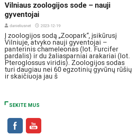
Vilniaus zoologijos sode – nauji
gyventojai
danieliusnet
2023-12-19
Į zoologijos sodą „Zoopark“, įsikūrusį
Vilniuje, atvyko nauji gyventojai –
panterinis chameleonas (lot. Furcifer
pardalis) ir du žaliasparniai arakariai (lot.
Pteroglossus viridis). Zoologijos sodas
turi daugiau nei 60 egzotinių gyvūnų rūšių
ir skaičiuoja jau š
SEKITE MUS