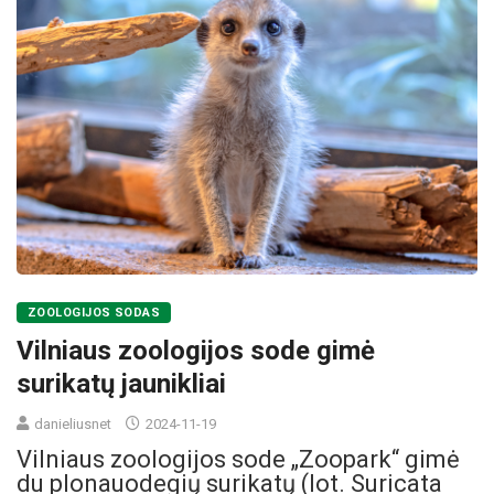
ZOOLOGIJOS SODAS
Vilniaus zoologijos sode gimė
surikatų jaunikliai
danieliusnet
2024-11-19
Vilniaus zoologijos sode „Zoopark“ gimė
du plonauodegių surikatų (lot. Suricata