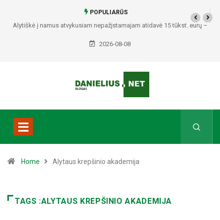
POPULIARŪS
Alytiškė į namus atvykusiam nepažįstamajam atidavė 15 tūkst. eurų –
policija pradėjo tyrimą
2026-08-08
Home
Alytaus krepšinio akademija
TAGS :ALYTAUS KREPŠINIO AKADEMIJA