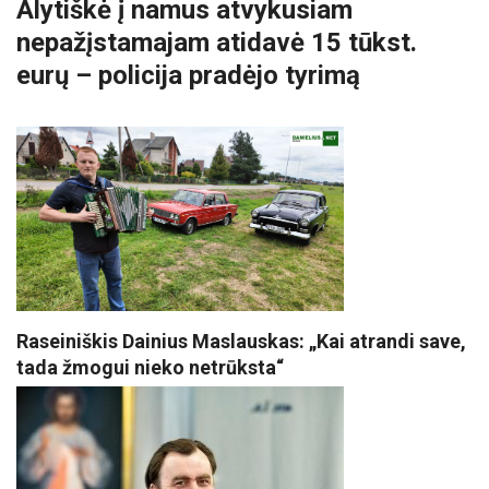
Alytiškė į namus atvykusiam
nepažįstamajam atidavė 15 tūkst.
eurų – policija pradėjo tyrimą
Raseiniškis Dainius Maslauskas: „Kai atrandi save,
tada žmogui nieko netrūksta“