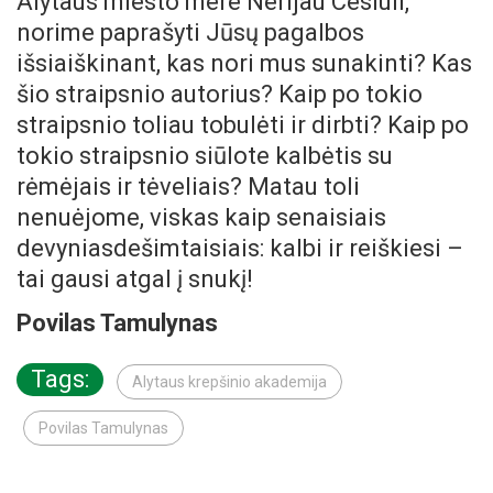
Alytaus miesto mere Nerijau Cesiuli,
norime paprašyti Jūsų pagalbos
išsiaiškinant, kas nori mus sunakinti? Kas
šio straipsnio autorius? Kaip po tokio
straipsnio toliau tobulėti ir dirbti? Kaip po
tokio straipsnio siūlote kalbėtis su
rėmėjais ir tėveliais? Matau toli
nenuėjome, viskas kaip senaisiais
devyniasdešimtaisiais: kalbi ir reiškiesi –
tai gausi atgal į snukį!
Povilas Tamulynas
Tags:
Alytaus krepšinio akademija
Povilas Tamulynas