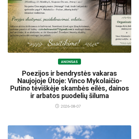
ANONSAS
Poezijos ir bendrystės vakaras
Naujojoje Ūtoje: Vinco Mykolaičio-
Putino tėviškėje skambės eilės, dainos
ir arbatos puodelių šiluma
2026-08-07