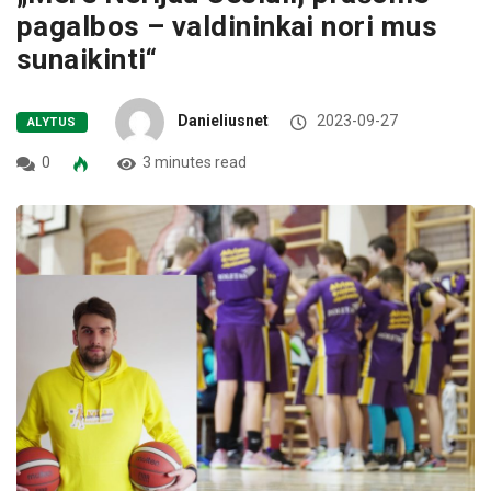
pagalbos – valdininkai nori mus
sunaikinti“
Danieliusnet
2023-09-27
ALYTUS
0
3 minutes read