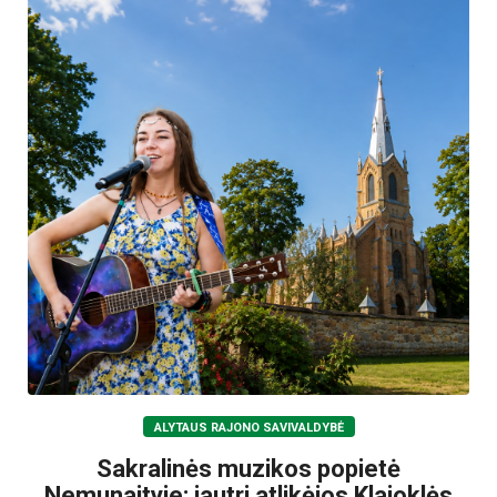
ALYTAUS RAJONO SAVIVALDYBĖ
Sakralinės muzikos popietė
Nemunaityje: jautri atlikėjos Klajoklės