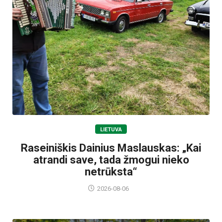
LIETUVA
Raseiniškis Dainius Maslauskas: „Kai
atrandi save, tada žmogui nieko
netrūksta“
2026-08-06