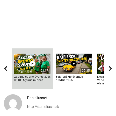
03:17
02:35
Žagarių sporto šventė 2026
Balbieriškio šventės
Dovainonių ka
08 01. Alytaus rajonas
pradžia-2026
Vadovas Vyta
Aleknavičius
Danieliusnet
http://danielius.net/