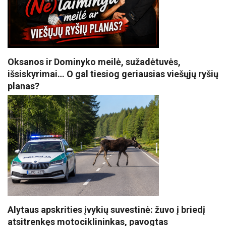
Oksanos ir Dominyko meilė, sužadėtuvės,
išsiskyrimai… O gal tiesiog geriausias viešųjų ryšių
planas?
Alytaus apskrities įvykių suvestinė: žuvo į briedį
atsitrenkęs motociklininkas, pavogtas