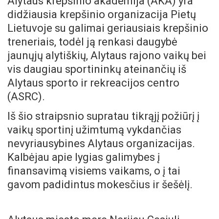
Alytaus krepšinio akademija (AKA) yra
didžiausia krepšinio organizacija Pietų
Lietuvoje su galimai geriausiais krepšinio
treneriais, todėl ją renkasi daugybė
jaunųjų alytiškių, Alytaus rajono vaikų bei
vis daugiau sportininkų ateinančių iš
Alytaus sporto ir rekreacijos centro
(ASRC).
Iš šio straipsnio supratau tikrąjį požiūrį į
vaikų sportinį užimtumą vykdančias
nevyriausybines Alytaus organizacijas.
Kalbėjau apie lygias galimybes į
finansavimą visiems vaikams, o į tai
gavom padidintus mokesčius ir šešėlį.