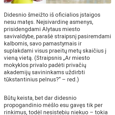
Didesnio šmeižto iš oficialios įstaigos
nesu matęs. Neįsivardinę asmenys,
prisidengdami Alytaus miesto
savivaldybe, parašė straipsnį pasiremdami
kalbomis, savo pamastymais ir
suplakdami visus praeitų metų skaičius į
vieną vietą. (Straipsnis „Ar miesto
mokyklos privalo padėti privačių
akademijų savininkams uždirbti
tūkstantinius pelnus?“ – red.)
Būtų keista, bet dar didesnio
propogandinio mėšlo esu gavęs tik per
rinkimus, todėl nesistebiu niekuo – tokia