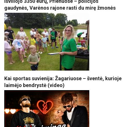
išviliojo 3350 eurų, Prienuose – policijos
gaudynės, Varėnos rajone rasti du mirę žmonės
Kai sportas suvienija: Žagariuose – šventė, kurioje
laimėjo bendrystė (video)