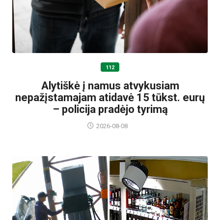
112
Alytiškė į namus atvykusiam
nepažįstamajam atidavė 15 tūkst. eurų
– policija pradėjo tyrimą
2026-08-08