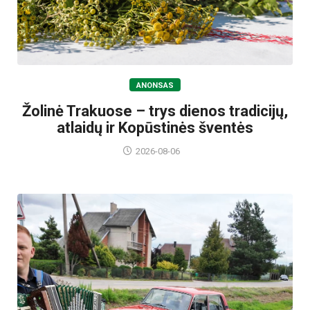
ANONSAS
Žolinė Trakuose – trys dienos tradicijų,
atlaidų ir Kopūstinės šventės
2026-08-06