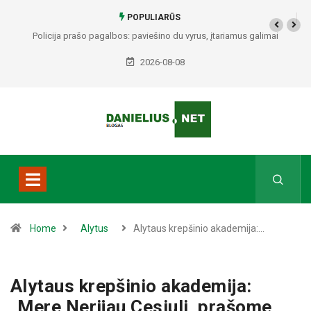
POPULIARŪS
Policija prašo pagalbos: paviešino du vyrus, įtariamus galimai
padariusius vagystes Alytuje ir Dauguose
2026-08-08
Home
Alytus
Alytaus krepšinio akademija:…
Alytaus krepšinio akademija:
„Mere Nerijau Cesiuli, prašome