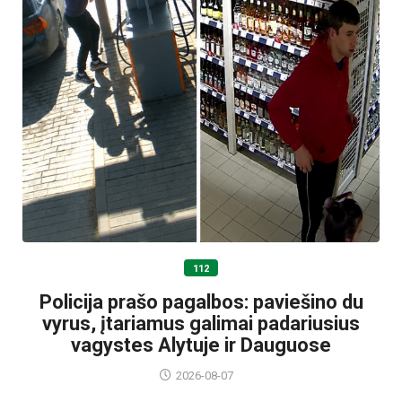
112
Policija prašo pagalbos: paviešino du
vyrus, įtariamus galimai padariusius
vagystes Alytuje ir Dauguose
2026-08-07