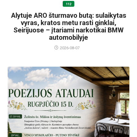
112
Alytuje ARO šturmavo butą: sulaikytas
vyras, kratos metu rasti ginklai,
Seirijuose – įtariami narkotikai BMW
automobilyje
2026-08-07