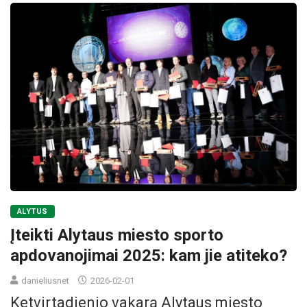
ALYTUS
Įteikti Alytaus miesto sporto
apdovanojimai 2025: kam jie atiteko?
danieliusnet
2026-02-01
Ketvirtadienio vakarą Alytaus miesto