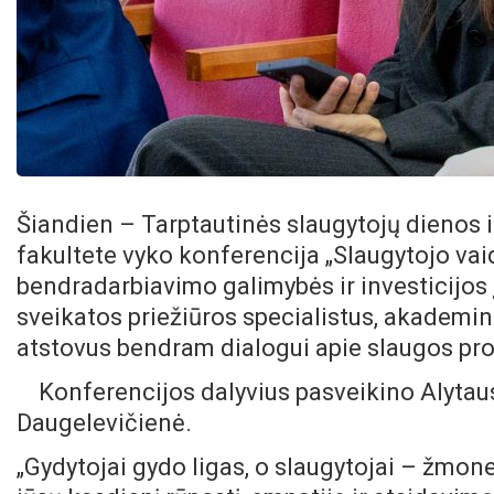
Šiandien – Tarptautinės slaugytojų dienos 
fakultete vyko konferencija „Slaugytojo vai
bendradarbiavimo galimybės ir investicijos į
sveikatos priežiūros specialistus, akademi
atstovus bendram dialogui apie slaugos pro
Konferencijos dalyvius pasveikino Alytau
Daugelevičienė.
„Gydytojai gydo ligas, o slaugytojai – žmone