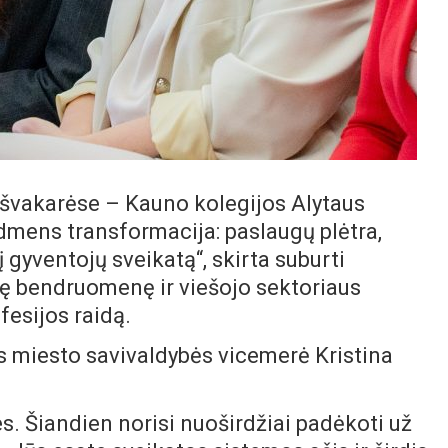
išvakarėse – Kauno kolegijos Alytaus
dmens transformacija: paslaugų plėtra,
 gyventojų sveikatą“, skirta suburti
nę bendruomenę ir viešojo sektoriaus
fesijos raidą.
s miesto savivaldybės vicemerė Kristina
s. Šiandien norisi nuoširdžiai padėkoti už