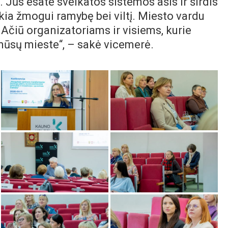
. Jūs esate sveikatos sistemos ašis ir širdis
eikia žmogui ramybę bei viltį. Miesto vardu
 Ačiū organizatoriams ir visiems, kurie
 mūsų mieste“, – sakė vicemerė.