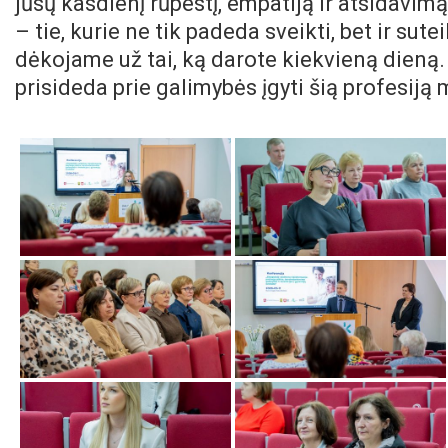
jūsų kasdienį rūpestį, empatiją ir atsidavimą
– tie, kurie ne tik padeda sveikti, bet ir sut
dėkojame už tai, ką darote kiekvieną dieną.
prisideda prie galimybės įgyti šią profesiją