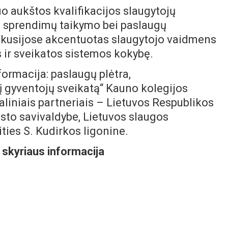
o aukštos kvalifikacijos slaugytojų
ių sprendimų taikymo bei paslaugų
skusijose akcentuotas slaugytojo vaidmens
s ir sveikatos sistemos kokybę.
ormacija: paslaugų plėtra,
į gyventojų sveikatą“ Kauno kolegijos
aliniais partneriais – Lietuvos Respublikos
sto savivaldybe, Lietuvos slaugos
ities S. Kudirkos ligonine.
skyriaus informacija