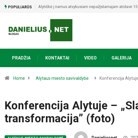
Policija prašo pagalbos: paviešino du vyrus, įtariamus g
POPULIARŪS
PRADŽIA
KONTAKTAI
VIDEO
GALERIJA
Home
Alytaus miesto savivaldybė
Konferencija Alytuj
Konferencija Alytuje – „S
transformacija” (foto)
Danieliusnet
202