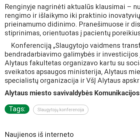
Renginyje nagrinėti aktualūs klausimai – nu
rengimo ir išlaikymo iki praktinio inovatyv
prieinamumo didinimo. Pranešimuose ir di
stiprinimas, orientuotas į pacientų poreikiu
Konferenciją „Slaugytojo vaidmens transf
bendradarbiavimo galimybės ir investicijos 
Alytaus fakultetas organizavo kartu su soci
sveikatos apsaugos ministerija, Alytaus mie
specialistų organizacija ir VšĮ Alytaus apskr
Alytaus miesto savivaldybės Komunikacijos 
Tags:
Slaugytojų konferencija
Naujienos iš interneto