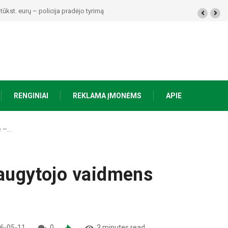
alimai padariusius vagystes Alytuje ir Dauguose
RENGINIAI
REKLAMA ĮMONĖMS
APIE
e –…
laugytojo vaidmens
6-05-11
0
3 minutes read