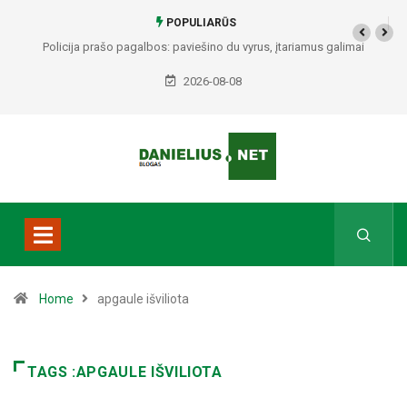
POPULIARŪS
Policija prašo pagalbos: paviešino du vyrus, įtariamus galimai
padariusius vagystes Alytuje ir Dauguose
2026-08-08
Home
apgaule išviliota
TAGS :APGAULE IŠVILIOTA