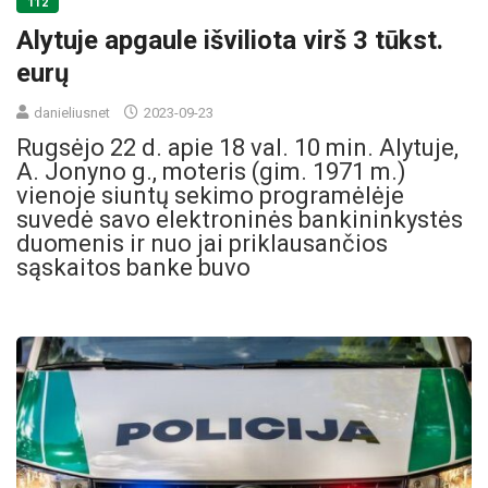
112
Alytuje apgaule išviliota virš 3 tūkst.
eurų
danieliusnet
2023-09-23
Rugsėjo 22 d. apie 18 val. 10 min. Alytuje,
A. Jonyno g., moteris (gim. 1971 m.)
vienoje siuntų sekimo programėlėje
suvedė savo elektroninės bankininkystės
duomenis ir nuo jai priklausančios
sąskaitos banke buvo