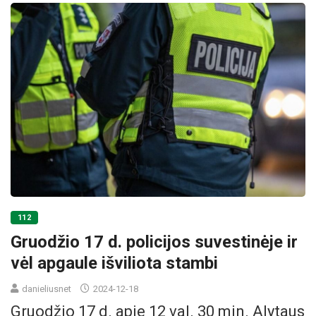
112
Gruodžio 17 d. policijos suvestinėje ir
vėl apgaule išviliota stambi
danieliusnet
2024-12-18
Gruodžio 17 d. apie 12 val. 30 min. Alytaus