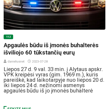
112
Apgaulės būdu iš įmonės buhalterės
išviliojo 60 tūkstančių eurų
danieliusnet
2023-07-28
Liepos 27 d. 9 val. 33 min. į Alytaus apskr.
VPK kreipėsi vyras (gim. 1969 m.), kuris
pareiškė, kad laikotarpyje nuo liepos 20 d.
iki liepos 24 d. nežinomi asmenys
apgaulės būdu iš jo įmonės buhalterė