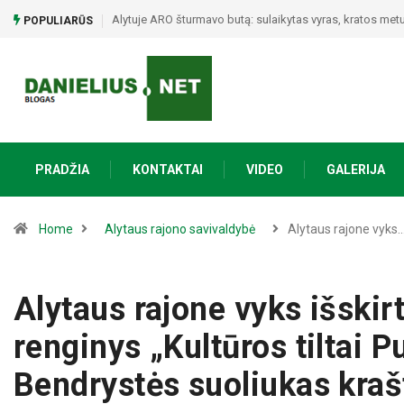
Poezijos ir bendrystės vakaras Naujojoje Ūtoje: Vinco M
POPULIARŪS
PRADŽIA
KONTAKTAI
VIDEO
GALERIJA
Home
Alytaus rajono savivaldybė
Alytaus rajone vyks
Alytaus rajone vyks išski
renginys „Kultūros tiltai 
Bendrystės suoliukas kraš