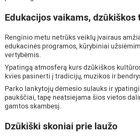
Edukacijos vaikams, dzūkiškos t
Renginio metu netrūks veiklų įvairaus amžia
edukacinės programos, kūrybiniai užsiėmima
vertybėmis.
Ypatingą atmosferą kurs dzūkiškos kultūros 
kvies pasinerti į tradicijų, muzikos ir bendry
Parko lankytojų dėmesio sulauks ir ypating
paukščiai, tapę neatsiejama šios vietos dalim
gamtos skambesį.
Dzūkiški skoniai prie laužo