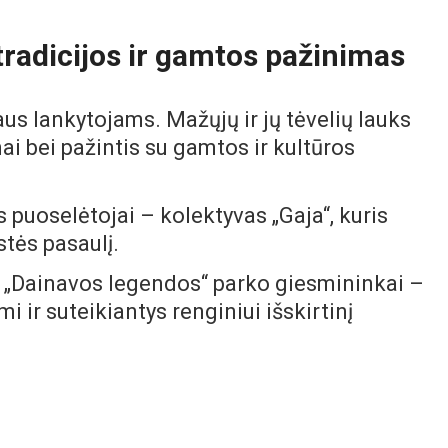
radicijos ir gamtos pažinimas
us lankytojams. Mažųjų ir jų tėvelių lauks
i bei pažintis su gamtos ir kultūros
puoselėtojai – kolektyvas „Gaja“, kuris
stės pasaulį.
i „Dainavos legendos“ parko giesmininkai –
i ir suteikiantys renginiui išskirtinį