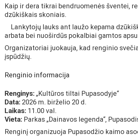
Kaip ir dera tikrai bendruomenės šventei, re
dzūkiškais skoniais.
Lankytojų lauks ant laužo kepama dzūkišk
arbata bei nuoširdūs pokalbiai gamtos apsu
Organizatoriai juokauja, kad renginio svečiai
įspūdžių.
Renginio informacija
Renginys:
„Kultūros tiltai Pupasodyje“
Data:
2026 m. birželio 20 d.
Laikas:
11.00 val.
Vieta:
Parkas „Dainavos legenda“, Pupasodis
Renginį organizuoja Pupasodžio kaimo asoc