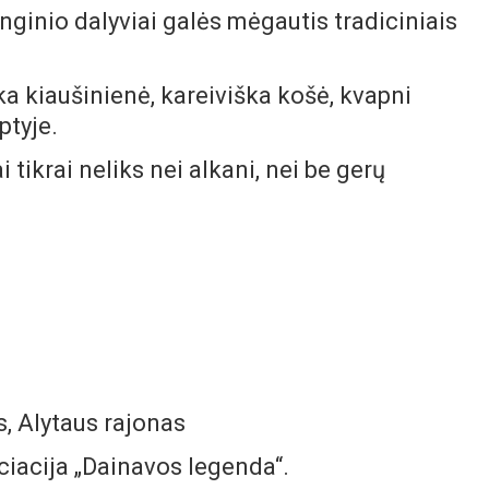
nginio dalyviai galės mėgautis tradiciniais
a kiaušinienė, kareiviška košė, kvapni
ptyje.
 tikrai neliks nei alkani, nei be gerų
, Alytaus rajonas
iacija „Dainavos legenda“.