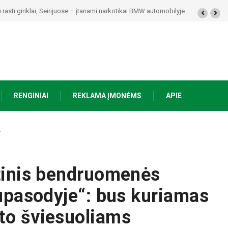
ykolaičio-Putino tėviškėje skambės eilės, dainos ir arbatos puodelių šiluma
RENGINIAI
REKLAMA ĮMONĖMS
APIE
…
rtinis bendruomenės
Pupasodyje“: bus kuriamas
to šviesuoliams