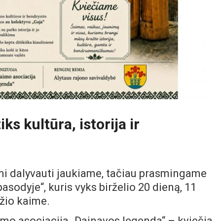
ks kultūra, istorija ir
ami dalyvauti jaukiame, tačiau prasmingame
sodyje“, kuris vyks birželio 20 dieną, 11
žio kaime.
mo asociacija „Dainavos legenda“ – kviečia