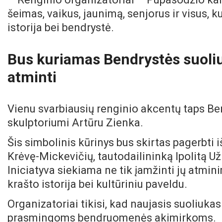
šeimas, vaikus, jaunimą, senjorus ir visus, k
istorija bei bendrystė.
Bus kuriamas Bendrystės suol
atminti
Vienu svarbiausių renginio akcentų taps Be
skulptoriumi Artūru Zienka.
Šis simbolinis kūrinys bus skirtas pagerbti i
Krėvę-Mickevičių, tautodailininką Ipolitą 
Iniciatyva siekiama ne tik įamžinti jų atminim
krašto istorija bei kultūriniu paveldu.
Organizatoriai tikisi, kad naujasis suoliuka
prasmingoms bendruomenės akimirkoms.