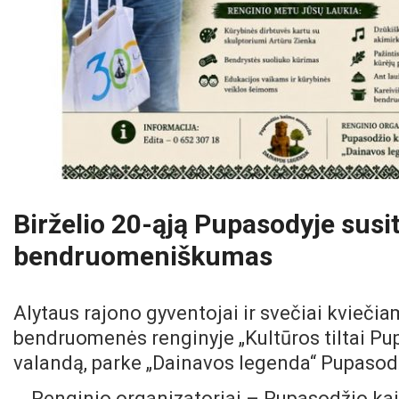
Birželio 20-ąją Pupasodyje susiti
bendruomeniškumas
Alytaus rajono gyventojai ir svečiai kvieči
bendruomenės renginyje „Kultūros tiltai Pupa
valandą, parke „Dainavos legenda“ Pupasod
Renginio organizatoriai – Pupasodžio kai