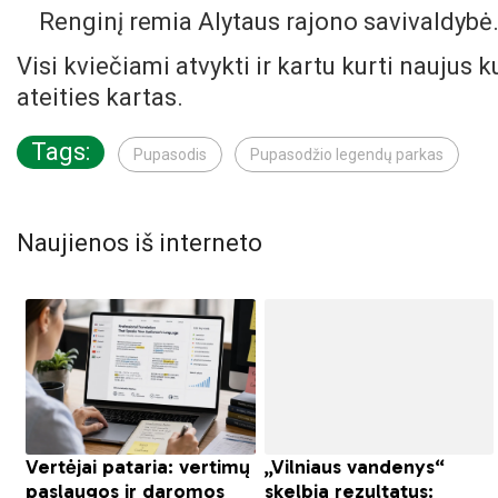
Renginį remia Alytaus rajono savivaldybė
Visi kviečiami atvykti ir kartu kurti naujus k
ateities kartas.
Tags:
Pupasodis
Pupasodžio legendų parkas
Naujienos iš interneto