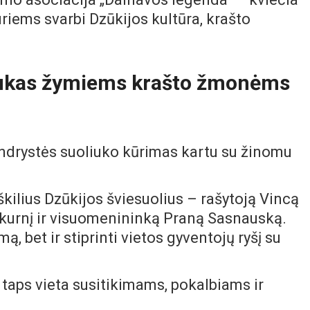
uriems svarbi Dzūkijos kultūra, krašto
iukas žymiems krašto žmonėms
ndrystės suoliuko kūrimas kartu su žinomu
škilius Dzūkijos šviesuolius – rašytoją Vincą
Užkurnį ir visuomenininką Praną Sasnauską.
ą, bet ir stiprinti vietos gyventojų ryšį su
s taps vieta susitikimams, pokalbiams ir