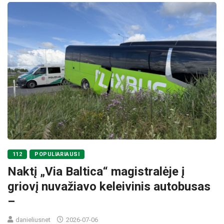
112
POPULIARIAUSI
Naktį „Via Baltica“ magistralėje į
griovį nuvažiavo keleivinis autobusas
–
danieliusnet
2026-07-06