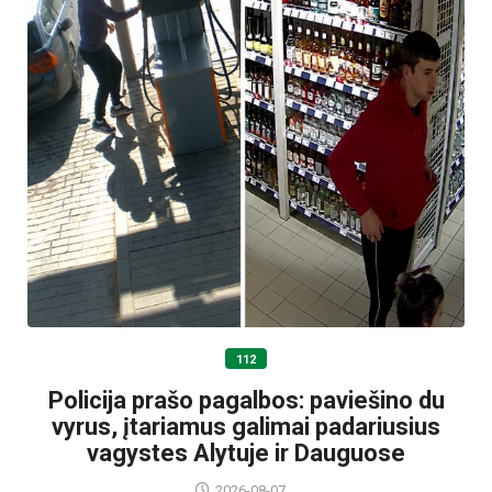
112
Policija prašo pagalbos: paviešino du
vyrus, įtariamus galimai padariusius
vagystes Alytuje ir Dauguose
2026-08-07