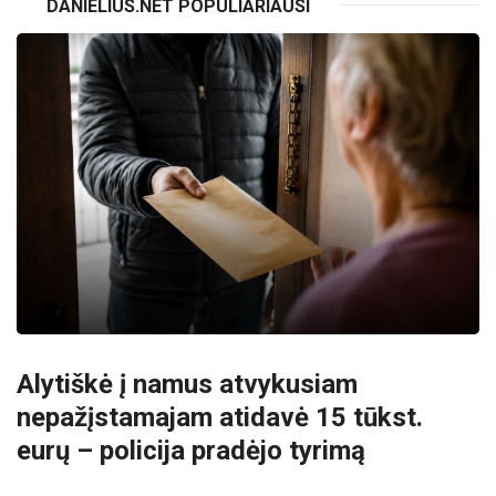
DANIELIUS.NET POPULIARIAUSI
Alytiškė į namus atvykusiam
nepažįstamajam atidavė 15 tūkst.
eurų – policija pradėjo tyrimą