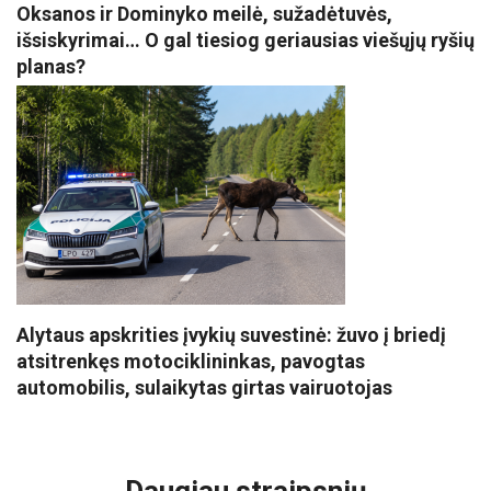
Oksanos ir Dominyko meilė, sužadėtuvės,
išsiskyrimai… O gal tiesiog geriausias viešųjų ryšių
planas?
Alytaus apskrities įvykių suvestinė: žuvo į briedį
atsitrenkęs motociklininkas, pavogtas
automobilis, sulaikytas girtas vairuotojas
VISI POPULIARIAUSI