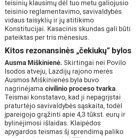
teisinių klausimų dėl tuo metu galiojusio
teisinio reglamentavimo, savivaldybės
vidaus taisyklių ir jų atitikimo
Konstitucijai. Kasacinis skundas gali būti
pateiktas per tris mėnesius.
Kitos rezonansinės „čekiukų“ bylos
Ausma Miškinienė.
Skirtingai nei Povilo
Isodos atveju, Lazdijų rajono merės
Ausmos Miškinienės byla buvo
nagrinėjama
civilinio proceso tvarka
.
Teismai konstatavo, kad ji nepagrįstai
praturtėjo savivaldybės sąskaita, todėl
įpareigojo grąžinti apie 4,3 tūkst. eurų ir
bylinėjimosi išlaidas. Klaipėdos
apygardos teismas šį sprendimą paliko