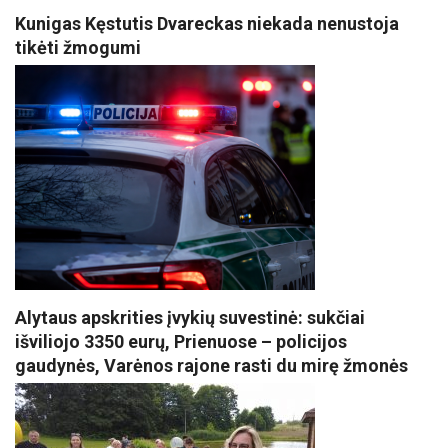
Kunigas Kęstutis Dvareckas niekada nenustoja
tikėti žmogumi
Alytaus apskrities įvykių suvestinė: sukčiai
išviliojo 3350 eurų, Prienuose – policijos
gaudynės, Varėnos rajone rasti du mirę žmonės