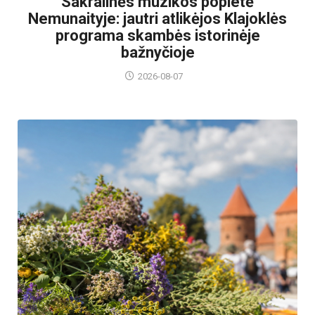
Sakralinės muzikos popietė
Nemunaityje: jautri atlikėjos Klajoklės
programa skambės istorinėje
bažnyčioje
2026-08-07