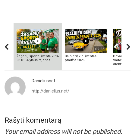
03:17
02:35
Žagarių sporto šventė 2026
Balbieriškio šventės
Dovainonių ka
08 01. Alytaus rajonas
pradžia-2026
Vadovas Vyta
Aleknavičius
Danieliusnet
http://danielius.net/
Rašyti komentarą
Your email address will not be published.