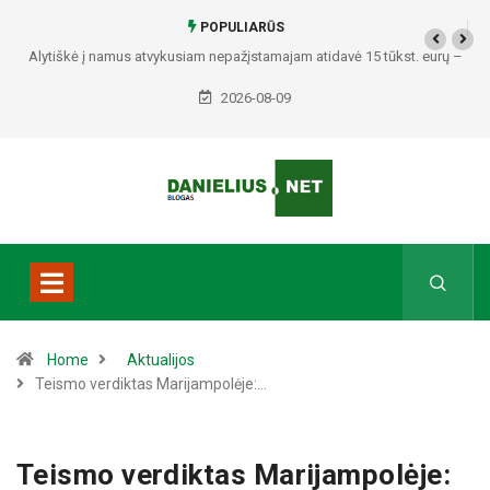
POPULIARŪS
–
Policija prašo pagalbos: paviešino du vyrus, įtariamus galimai
padariusius vagystes Alytuje ir Dauguose
2026-08-09
Home
Aktualijos
Teismo verdiktas Marijampolėje:…
Teismo verdiktas Marijampolėje: