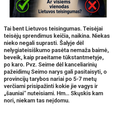
Tai bent Lietuvos teisingumas. Teisėjai
teisėjų sprendimus keičia, naikina. Niekas
nieko negali suprasti.
Šalyje dėl
nelygiateisiškumo pasėta nemaža baimė,
beveik, kaip praeitame tūkstantmetyje,
po karo. Pvz. Seime dėl kanceliarinių
pažeidimų Seimo narys gali pasitaisyti, o
provincijų tarybos nariai po 5-7 metų
verčiami prisipažinti kokie jie vagys ir
„šauniai” nuteisiami. Hm… Skųskis kam
nori, niekam tas neįdomu.