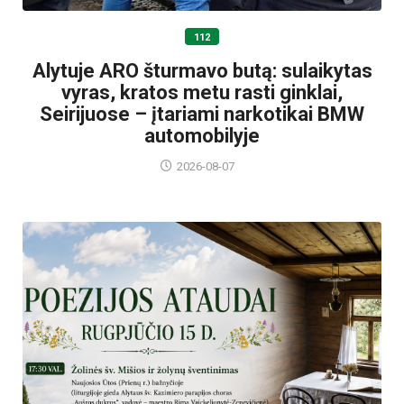
112
Alytuje ARO šturmavo butą: sulaikytas
vyras, kratos metu rasti ginklai,
Seirijuose – įtariami narkotikai BMW
automobilyje
2026-08-07