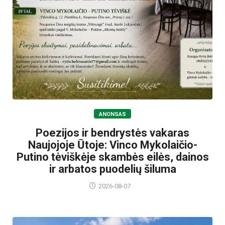
ANONSAS
Poezijos ir bendrystės vakaras
Naujojoje Ūtoje: Vinco Mykolaičio-
Putino tėviškėje skambės eilės, dainos
ir arbatos puodelių šiluma
2026-08-07