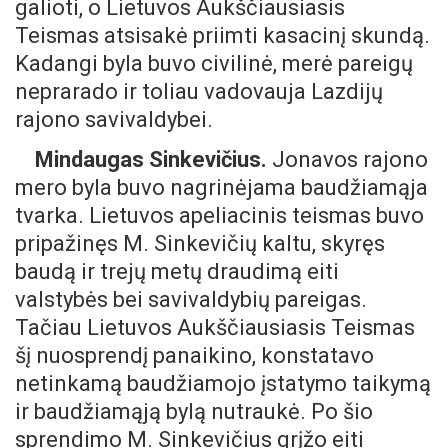
galioti, o Lietuvos Aukščiausiasis
Teismas atsisakė priimti kasacinį skundą.
Kadangi byla buvo civilinė, merė pareigų
neprarado ir toliau vadovauja Lazdijų
rajono savivaldybei.
Mindaugas Sinkevičius.
Jonavos rajono
mero byla buvo nagrinėjama baudžiamąja
tvarka. Lietuvos apeliacinis teismas buvo
pripažinęs M. Sinkevičių kaltu, skyręs
baudą ir trejų metų draudimą eiti
valstybės bei savivaldybių pareigas.
Tačiau Lietuvos Aukščiausiasis Teismas
šį nuosprendį panaikino, konstatavo
netinkamą baudžiamojo įstatymo taikymą
ir baudžiamąją bylą nutraukė. Po šio
sprendimo M. Sinkevičius grįžo eiti