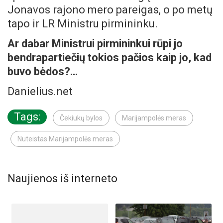
Jonavos rajono mero pareigas, o po metų
tapo ir LR Ministru pirmininku.
Ar dabar Ministrui pirmininkui rūpi jo
bendrapartiečių tokios pačios kaip jo, kad
buvo bėdos?…
Danielius.net
Tags:
Čekiukų bylos
Marijampolės meras
Nuteistas Marijampolės meras
Naujienos iš interneto