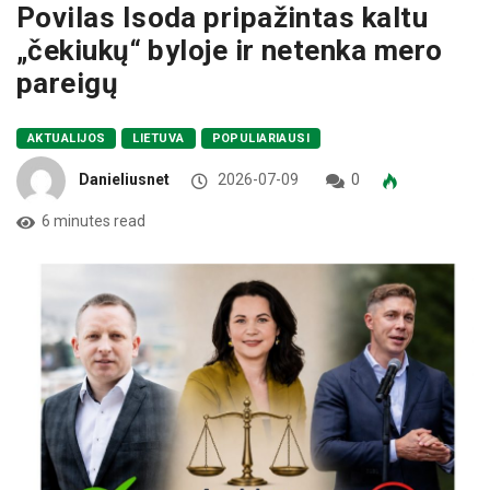
Povilas Isoda pripažintas kaltu
„čekiukų“ byloje ir netenka mero
pareigų
AKTUALIJOS
LIETUVA
POPULIARIAUSI
Danieliusnet
2026-07-09
0
6 minutes read