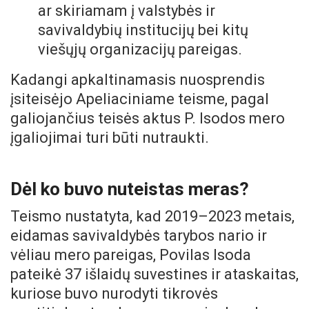
ar skiriamam į valstybės ir
savivaldybių institucijų bei kitų
viešųjų organizacijų pareigas.
Kadangi apkaltinamasis nuosprendis
įsiteisėjo Apeliaciniame teisme, pagal
galiojančius teisės aktus P. Isodos mero
įgaliojimai turi būti nutraukti.
Dėl ko buvo nuteistas meras?
Teismo nustatyta, kad 2019–2023 metais,
eidamas savivaldybės tarybos nario ir
vėliau mero pareigas, Povilas Isoda
pateikė 37 išlaidų suvestines ir ataskaitas,
kuriose buvo nurodyti tikrovės