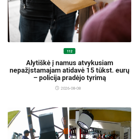
112
Alytiškė į namus atvykusiam
nepažįstamajam atidavė 15 tūkst. eurų
– policija pradėjo tyrimą
2026-08-08