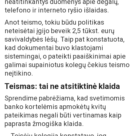
neatitinkantys duomenys apie degalų,
telefono ir interneto ryšio išlaidas.
Anot teismo, tokiu būdu politikas
neteisėtai įgijo beveik 2,5 tūkst. eurų
savivaldybės lėšų. Taip pat konstatuota,
kad dokumentai buvo klastojami
sistemingai, o pateikti paaiškinimai apie
galimai supainiotus kolegų čekius teismo
neįtikino.
Teismas: tai ne atsitiktinė klaida
Sprendime pabrėžiama, kad svetimomis
banko kortelėmis apmokėtų kvitų
pateikimas negali būti vertinamas kaip
paprasta žmogiška klaida.
Teisėjų kolegija konstatavo, jog