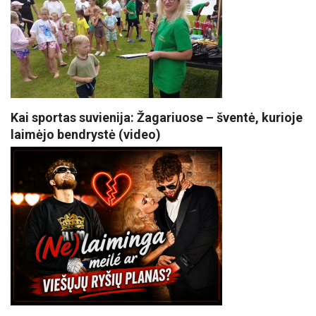
Kai sportas suvienija: Žagariuose – šventė, kurioje
laimėjo bendrystė (video)