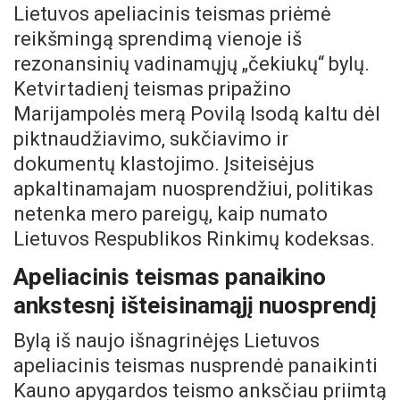
Lietuvos apeliacinis teismas priėmė
reikšmingą sprendimą vienoje iš
rezonansinių vadinamųjų „čekiukų“ bylų.
Ketvirtadienį teismas pripažino
Marijampolės merą Povilą Isodą kaltu dėl
piktnaudžiavimo, sukčiavimo ir
dokumentų klastojimo. Įsiteisėjus
apkaltinamajam nuosprendžiui, politikas
netenka mero pareigų, kaip numato
Lietuvos Respublikos Rinkimų kodeksas.
Apeliacinis teismas panaikino
ankstesnį išteisinamąjį nuosprendį
Bylą iš naujo išnagrinėjęs Lietuvos
apeliacinis teismas nusprendė panaikinti
Kauno apygardos teismo anksčiau priimtą