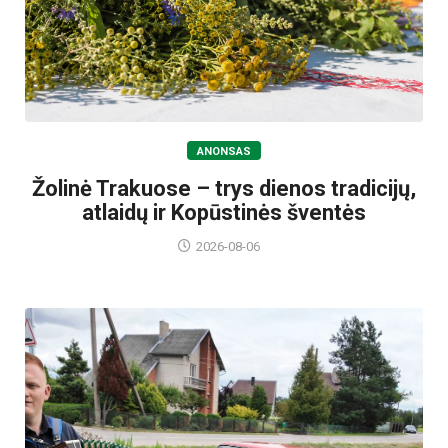
ANONSAS
Žolinė Trakuose – trys dienos tradicijų,
atlaidų ir Kopūstinės šventės
2026-08-06