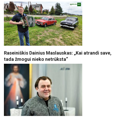
Raseiniškis Dainius Maslauskas: „Kai atrandi save,
tada žmogui nieko netrūksta“