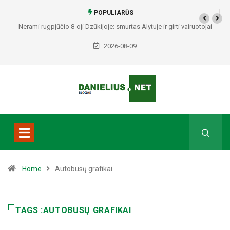
POPULIARŪS
Nerami rugpjūčio 8-oji Dzūkijoje: smurtas Alytuje ir girti vairuotojai
Druskininkuose bei Varėnos rajone
2026-08-09
Home
Autobusų grafikai
TAGS :AUTOBUSŲ GRAFIKAI