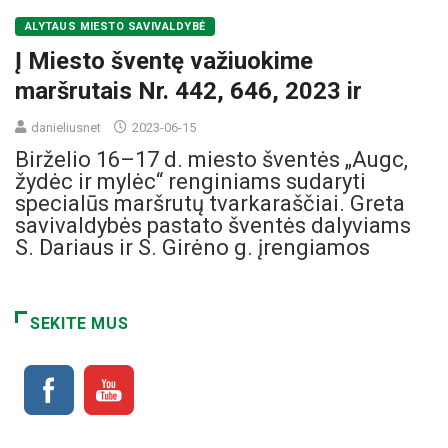
ALYTAUS MIESTO SAVIVALDYBĖ
Į Miesto šventę važiuokime
maršrutais Nr. 442, 646, 2023 ir
danieliusnet
2023-06-15
Birželio 16–17 d. miesto šventės „Augc,
žydėc ir mylėc“ renginiams sudaryti
specialūs maršrutų tvarkaraščiai. Greta
savivaldybės pastato šventės dalyviams
S. Dariaus ir S. Girėno g. įrengiamos
SEKITE MUS