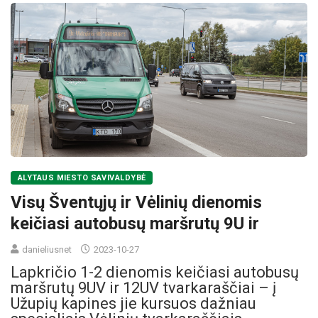
ALYTAUS MIESTO SAVIVALDYBĖ
Visų Šventųjų ir Vėlinių dienomis
keičiasi autobusų maršrutų 9U ir
danieliusnet
2023-10-27
Lapkričio 1-2 dienomis keičiasi autobusų
maršrutų 9UV ir 12UV tvarkaraščiai – į
Užupių kapines jie kursuos dažniau