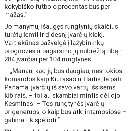
kokybiško futbolo procentas bus per
mažas.“
Jo manymu, išaugęs rungtynių skaičius
turėtų lemti ir didesnį įvarčių kiekį.
Vaitiekūnas pažvelgė į lažybininkų
prognozes ir pagarsino jų nubrėžtą ribą –
284 įvarčiai per 104 rungtynes.
„Manau, kad jų bus daugiau, nes tokios
komandos kaip Kiurasao ir Haitis, ta pati
Panama, įvarčių iš savo vartų išsisems
kibirais, – toliau skambiai mintis dėliojo
Kesminas. – Tos rungtynės įvarčių
prigeneruos, o kaip bus atkrintamosiose –
galima tik spėlioti.“