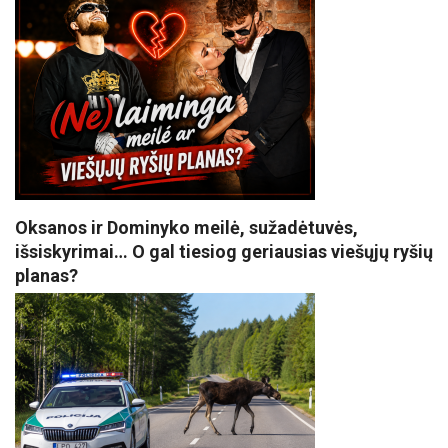
Oksanos ir Dominyko meilė, sužadėtuvės,
išsiskyrimai… O gal tiesiog geriausias viešųjų ryšių
planas?