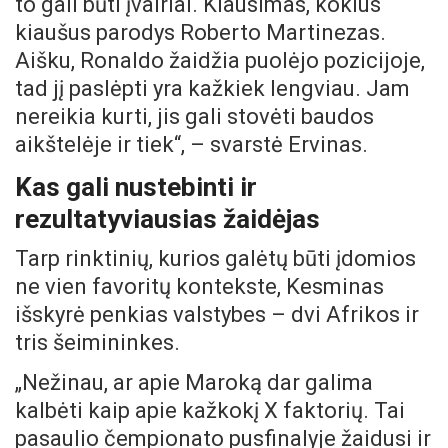
to gali būti įvairiai. Klausimas, kokius
kiaušus parodys Roberto Martinezas.
Aišku, Ronaldo žaidžia puolėjo pozicijoje,
tad jį paslėpti yra kažkiek lengviau. Jam
nereikia kurti, jis gali stovėti baudos
aikštelėje ir tiek“, – svarstė Ervinas.
Kas gali nustebinti ir
rezultatyviausias žaidėjas
Tarp rinktinių, kurios galėtų būti įdomios
ne vien favoritų kontekste, Kesminas
išskyrė penkias valstybes – dvi Afrikos ir
tris šeimininkes.
„Nežinau, ar apie Maroką dar galima
kalbėti kaip apie kažkokį X faktorių. Tai
pasaulio čempionato pusfinalyje žaidusi ir