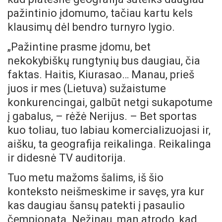
pažintinio įdomumo, tačiau kartu kels
klausimų dėl bendro turnyro lygio.
„Pažintine prasme įdomu, bet
nekokybiškų rungtynių bus daugiau, čia
faktas. Haitis, Kiurasao… Manau, prieš
juos ir mes (Lietuva) sužaistume
konkurencingai, galbūt netgi sukapotume
į gabalus, – rėžė Nerijus. – Bet sportas
kuo toliau, tuo labiau komercializuojasi ir,
aišku, ta geografija reikalinga. Reikalinga
ir didesnė TV auditorija.
Tuo metu mažoms šalims, iš šio
konteksto neišmeskime ir savęs, yra kur
kas daugiau šansų patekti į pasaulio
čempionatą. Nežinau, man atrodo, kad