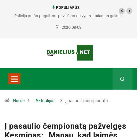
POPULIARŪS
Policija prašo pagalbos: paviešino du vyrus, įtariamus galimai
padariusius vagystes Alytuje ir Dauguose
2026-08-08
Home
Aktualijos
Į pasaulio čempionatą…
Į pasaulio čempionatą pažvelgęs
Kesminas: „Manau, kad laimės