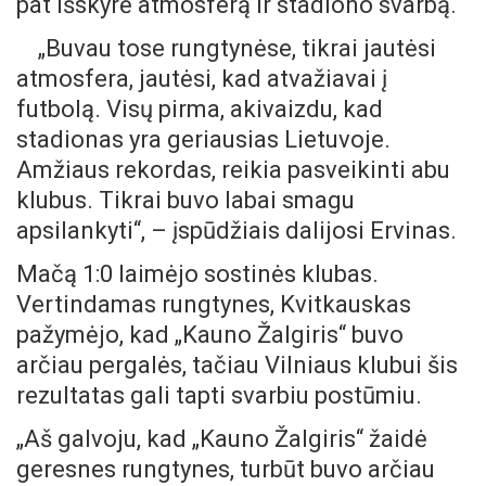
pat išskyrė atmosferą ir stadiono svarbą.
„Buvau tose rungtynėse, tikrai jautėsi
atmosfera, jautėsi, kad atvažiavai į
futbolą. Visų pirma, akivaizdu, kad
stadionas yra geriausias Lietuvoje.
Amžiaus rekordas, reikia pasveikinti abu
klubus. Tikrai buvo labai smagu
apsilankyti“, – įspūdžiais dalijosi Ervinas.
Mačą 1:0 laimėjo sostinės klubas.
Vertindamas rungtynes, Kvitkauskas
pažymėjo, kad „Kauno Žalgiris“ buvo
arčiau pergalės, tačiau Vilniaus klubui šis
rezultatas gali tapti svarbiu postūmiu.
„Aš galvoju, kad „Kauno Žalgiris“ žaidė
geresnes rungtynes, turbūt buvo arčiau