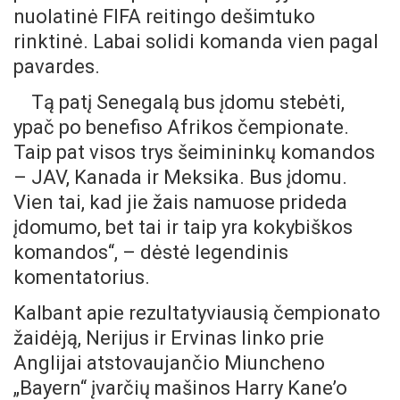
nuolatinė FIFA reitingo dešimtuko
rinktinė. Labai solidi komanda vien pagal
pavardes.
Tą patį Senegalą bus įdomu stebėti,
ypač po benefiso Afrikos čempionate.
Taip pat visos trys šeimininkų komandos
– JAV, Kanada ir Meksika. Bus įdomu.
Vien tai, kad jie žais namuose prideda
įdomumo, bet tai ir taip yra kokybiškos
komandos“, – dėstė legendinis
komentatorius.
Kalbant apie rezultatyviausią čempionato
žaidėją, Nerijus ir Ervinas linko prie
Anglijai atstovaujančio Miuncheno
„Bayern“ įvarčių mašinos Harry Kane’o