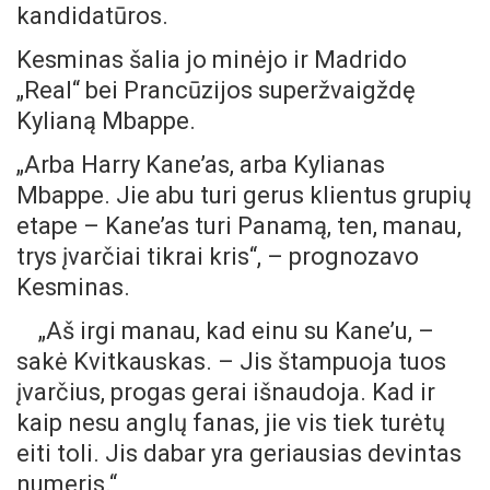
kandidatūros.
Kesminas šalia jo minėjo ir Madrido
„Real“ bei Prancūzijos superžvaigždę
Kylianą Mbappe.
„Arba Harry Kane’as, arba Kylianas
Mbappe. Jie abu turi gerus klientus grupių
etape – Kane’as turi Panamą, ten, manau,
trys įvarčiai tikrai kris“, – prognozavo
Kesminas.
„Aš irgi manau, kad einu su Kane’u, –
sakė Kvitkauskas. – Jis štampuoja tuos
įvarčius, progas gerai išnaudoja. Kad ir
kaip nesu anglų fanas, jie vis tiek turėtų
eiti toli. Jis dabar yra geriausias devintas
numeris.“