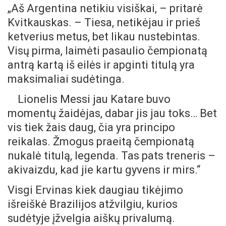
„Aš Argentina netikiu visiškai, – pritarė
Kvitkauskas. – Tiesa, netikėjau ir prieš
ketverius metus, bet likau nustebintas.
Visų pirma, laimėti pasaulio čempionatą
antrą kartą iš eilės ir apginti titulą yra
maksimaliai sudėtinga.
Lionelis Messi jau Katare buvo
momentų žaidėjas, dabar jis jau toks… Bet
vis tiek žais daug, čia yra principo
reikalas. Žmogus praeitą čempionatą
nukalė titulą, legenda. Tas pats treneris –
akivaizdu, kad jie kartu gyvens ir mirs.“
Visgi Ervinas kiek daugiau tikėjimo
išreiškė Brazilijos atžvilgiu, kurios
sudėtyje įžvelgia aiškų privalumą.