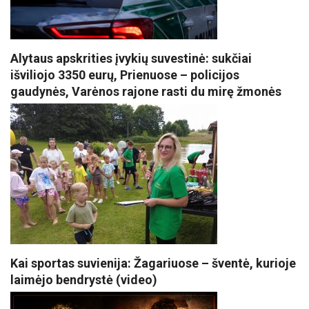
Alytaus apskrities įvykių suvestinė: sukčiai
išviliojo 3350 eurų, Prienuose – policijos
gaudynės, Varėnos rajone rasti du mirę žmonės
Kai sportas suvienija: Žagariuose – šventė, kurioje
laimėjo bendrystė (video)