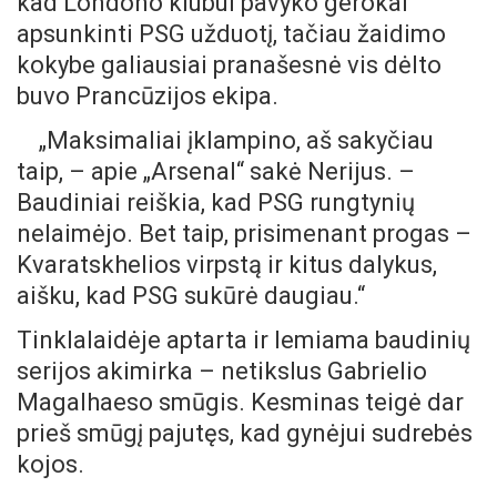
kad Londono klubui pavyko gerokai
apsunkinti PSG užduotį, tačiau žaidimo
kokybe galiausiai pranašesnė vis dėlto
buvo Prancūzijos ekipa.
„Maksimaliai įklampino, aš sakyčiau
taip, – apie „Arsenal“ sakė Nerijus. –
Baudiniai reiškia, kad PSG rungtynių
nelaimėjo. Bet taip, prisimenant progas –
Kvaratskhelios virpstą ir kitus dalykus,
aišku, kad PSG sukūrė daugiau.“
Tinklalaidėje aptarta ir lemiama baudinių
serijos akimirka – netikslus Gabrielio
Magalhaeso smūgis. Kesminas teigė dar
prieš smūgį pajutęs, kad gynėjui sudrebės
kojos.