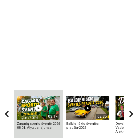
03:17
02:35
Žagarių sporto šventė 2026
Balbieriškio šventės
Dovainonių ka
08 01. Alytaus rajonas
pradžia-2026
Vadovas Vyta
Aleknavičius