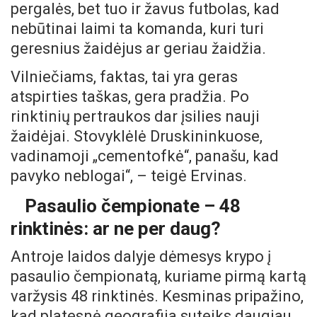
pergalės, bet tuo ir žavus futbolas, kad
nebūtinai laimi ta komanda, kuri turi
geresnius žaidėjus ar geriau žaidžia.
Vilniečiams, faktas, tai yra geras
atspirties taškas, gera pradžia. Po
rinktinių pertraukos dar įsilies nauji
žaidėjai. Stovyklėlė Druskininkuose,
vadinamoji „cementofkė“, panašu, kad
pavyko neblogai“, – teigė Ervinas.
Pasaulio čempionate – 48
rinktinės: ar ne per daug?
Antroje laidos dalyje dėmesys krypo į
pasaulio čempionatą, kuriame pirmą kartą
varžysis 48 rinktinės. Kesminas pripažino,
kad platesnė geografija suteiks daugiau