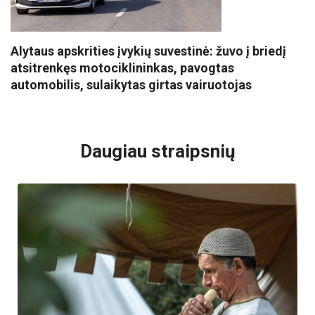
Alytaus apskrities įvykių suvestinė: žuvo į briedį
atsitrenkęs motociklininkas, pavogtas
automobilis, sulaikytas girtas vairuotojas
VISI POPULIARIAUSI
Daugiau straipsnių