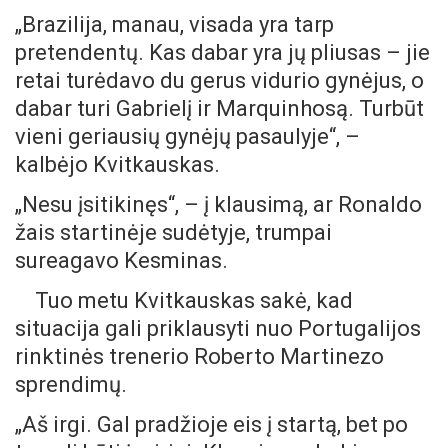
„Brazilija, manau, visada yra tarp
pretendentų. Kas dabar yra jų pliusas – jie
retai turėdavo du gerus vidurio gynėjus, o
dabar turi Gabrielį ir Marquinhosą. Turbūt
vieni geriausių gynėjų pasaulyje“, –
kalbėjo Kvitkauskas.
„Nesu įsitikinęs“, – į klausimą, ar Ronaldo
žais startinėje sudėtyje, trumpai
sureagavo Kesminas.
Tuo metu Kvitkauskas sakė, kad
situacija gali priklausyti nuo Portugalijos
rinktinės trenerio Roberto Martinezo
sprendimų.
„Aš irgi. Gal pradžioje eis į startą, bet po