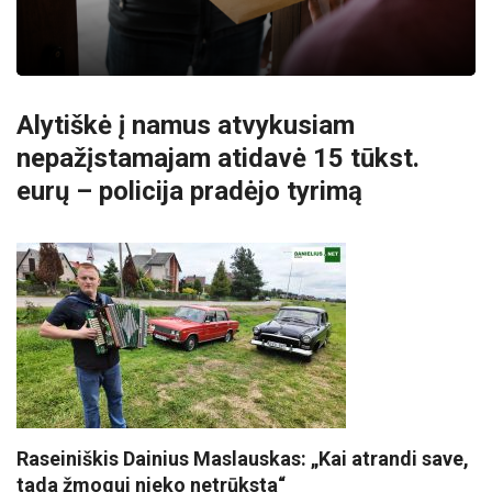
Alytiškė į namus atvykusiam
nepažįstamajam atidavė 15 tūkst.
eurų – policija pradėjo tyrimą
Raseiniškis Dainius Maslauskas: „Kai atrandi save,
tada žmogui nieko netrūksta“