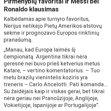
Pirmenybių favoritai ir Messi bei
Ronaldo klausimas
Kalbėdamas apie turnyro favoritus,
Nerijus netikėjo Pietų Amerikos atstovų
sėkme ir prognozavo Europos rinktinių
pranašumą.
„Manau, kad Europa laimės šį
čempionatą. Argentina tikrai nėra
geresnė nei buvo prieš ketverius metus
Katare, – vertino komentatorius. – Tuo
metu brazilų vienintelis koziris yra
treneris – Carlo Ancelotti. Pati komanda…
Su žaidėjais kaip ir viskas gerai, bet tikrai
nėra geriau nei Prancūzijoje, Anglijoje,
Vokietijoje, Ispanijoje ar Portugalijoje“.