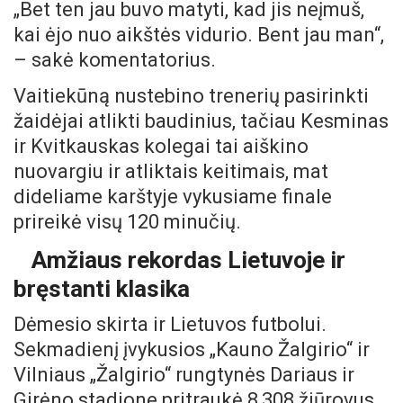
„Bet ten jau buvo matyti, kad jis neįmuš,
kai ėjo nuo aikštės vidurio. Bent jau man“,
– sakė komentatorius.
Vaitiekūną nustebino trenerių pasirinkti
žaidėjai atlikti baudinius, tačiau Kesminas
ir Kvitkauskas kolegai tai aiškino
nuovargiu ir atliktais keitimais, mat
dideliame karštyje vykusiame finale
prireikė visų 120 minučių.
Amžiaus rekordas Lietuvoje ir
bręstanti klasika
Dėmesio skirta ir Lietuvos futbolui.
Sekmadienį įvykusios „Kauno Žalgirio“ ir
Vilniaus „Žalgirio“ rungtynės Dariaus ir
Girėno stadione pritraukė 8,308 žiūrovus