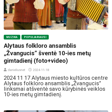
MUZIKA
POPULIARIAUSI
Alytaus folkloro ansamblis
„Žvangucis” šventė 10-ies metų
gimtadienį (foto+video)
danieliusnet
2024-11-18
2024 11 17 Alytaus miesto kultūros centre
Alytaus folkloro ansamblis „Žvangucis”
linksmai atšventė savo kūrybinės veiklos
10-ies metų gimtadienį.