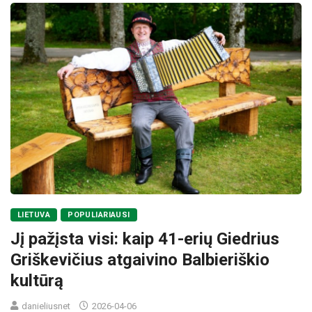
LIETUVA
POPULIARIAUSI
Jį pažįsta visi: kaip 41-erių Giedrius
Griškevičius atgaivino Balbieriškio
kultūrą
danieliusnet
2026-04-06