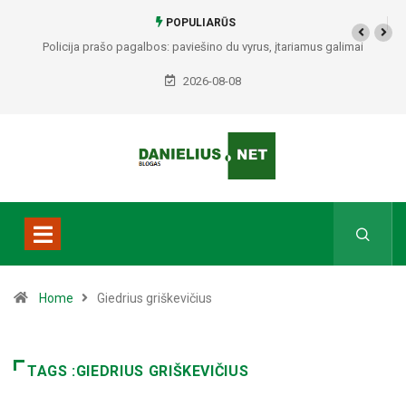
POPULIARŪS
Alytuje ARO šturmavo butą: sulaikytas vyras, kratos metu rasti ginklai,
Seirijuose – įtariami narkotikai BMW automobilyje
2026-08-08
Home
Giedrius griškevičius
TAGS :GIEDRIUS GRIŠKEVIČIUS