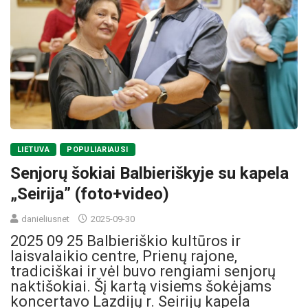
LIETUVA
POPULIARIAUSI
Senjorų šokiai Balbieriškyje su kapela
„Seirija” (foto+video)
danieliusnet
2025-09-30
2025 09 25 Balbieriškio kultūros ir
laisvalaikio centre, Prienų rajone,
tradiciškai ir vėl buvo rengiami senjorų
naktišokiai. Šį kartą visiems šokėjams
koncertavo Lazdijų r. Seirijų kapela