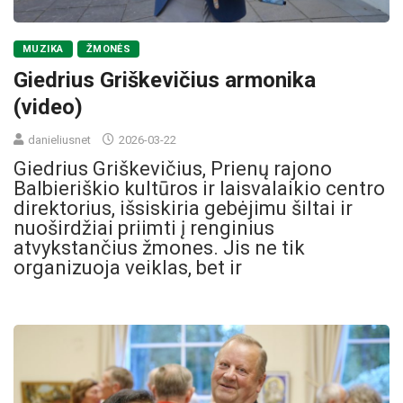
MUZIKA
ŽMONĖS
Giedrius Griškevičius armonika
(video)
danieliusnet
2026-03-22
Giedrius Griškevičius, Prienų rajono
Balbieriškio kultūros ir laisvalaikio centro
direktorius, išsiskiria gebėjimu šiltai ir
nuoširdžiai priimti į renginius
atvykstančius žmones. Jis ne tik
organizuoja veiklas, bet ir