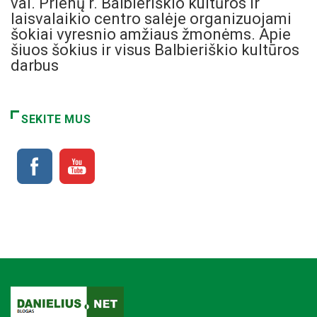
val. Prienų r. Balbieriškio kultūros ir
laisvalaikio centro salėje organizuojami
šokiai vyresnio amžiaus žmonėms. Apie
šiuos šokius ir visus Balbieriškio kultūros
darbus
SEKITE MUS