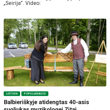
„Seirija”. Video:
LIETUVA
POPULIARIAUSI
Balbieriškyje atidengtas 40-asis
suoliukas muzikologei Zitai