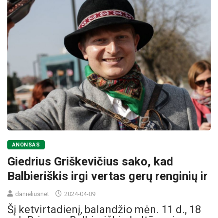
ANONSAS
Giedrius Griškevičius sako, kad
Balbieriškis irgi vertas gerų renginių ir
danieliusnet
2024-04-09
Šį ketvirtadienį, balandžio mėn. 11 d., 18