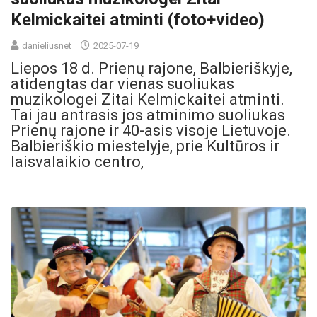
Kelmickaitei atminti (foto+video)
danieliusnet
2025-07-19
Liepos 18 d. Prienų rajone, Balbieriškyje,
atidengtas dar vienas suoliukas
muzikologei Zitai Kelmickaitei atminti.
Tai jau antrasis jos atminimo suoliukas
Prienų rajone ir 40-asis visoje Lietuvoje.
Balbieriškio miestelyje, prie Kultūros ir
laisvalaikio centro,