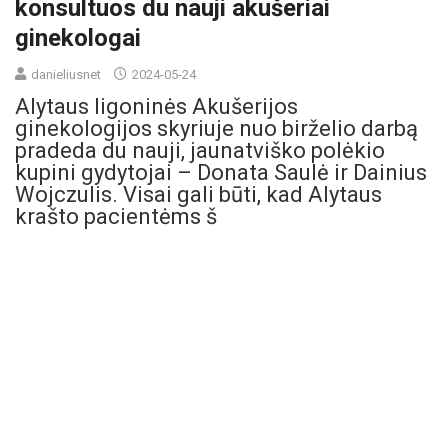
konsultuos du nauji akušeriai
ginekologai
danieliusnet
2024-05-24
Alytaus ligoninės Akušerijos
ginekologijos skyriuje nuo birželio darbą
pradeda du nauji, jaunatviško polėkio
kupini gydytojai – Donata Saulė ir Dainius
Wojczulis. Visai gali būti, kad Alytaus
krašto pacientėms š