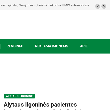
rasti ginklai, Seirijuose – įtariami narkotikai BMW automobilyje
RENGINIAI
REKLAMA ĮMONĖMS
APIE
ALYTAUS LIGONINĖ
Alytaus ligoninės pacientes