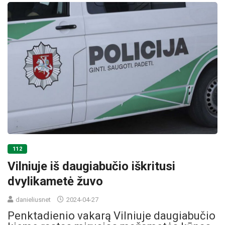
112
Vilniuje iš daugiabučio iškritusi
dvylikametė žuvo
danieliusnet
2024-04-27
Penktadienio vakarą Vilniuje daugiabučio