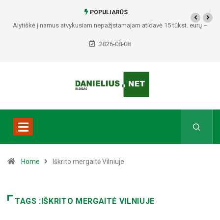
POPULIARŪS
Alytiškė į namus atvykusiam nepažįstamajam atidavė 15 tūkst. eurų –
policija pradėjo tyrimą
2026-08-08
Home
Iškrito mergaitė Vilniuje
TAGS :IŠKRITO MERGAITĖ VILNIUJE