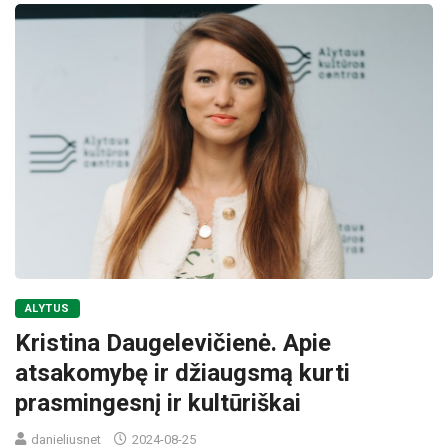
ALYTUS
Kristina Daugelevičienė. Apie
atsakomybę ir džiaugsmą kurti
prasmingesnį ir kultūriškai
danieliusnet
2024-08-25