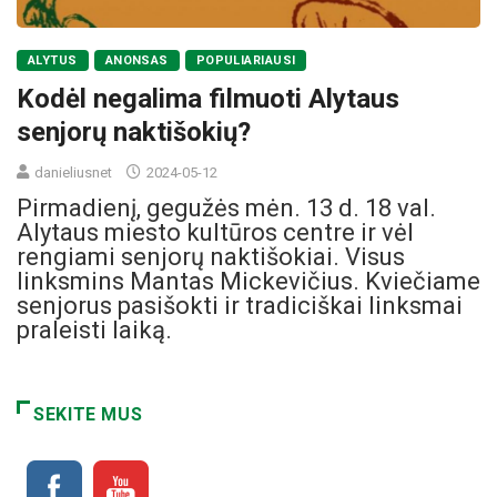
ALYTUS
ANONSAS
POPULIARIAUSI
Kodėl negalima filmuoti Alytaus
senjorų naktišokių?
danieliusnet
2024-05-12
Pirmadienį, gegužės mėn. 13 d. 18 val.
Alytaus miesto kultūros centre ir vėl
rengiami senjorų naktišokiai. Visus
linksmins Mantas Mickevičius. Kviečiame
senjorus pasišokti ir tradiciškai linksmai
praleisti laiką.
SEKITE MUS