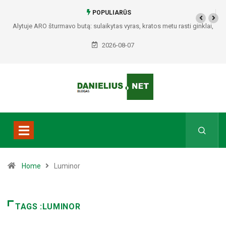
POPULIARŪS
Alytuje ARO šturmavo butą: sulaikytas vyras, kratos metu rasti ginklai,
Seirijuose – įtariami narkotikai BMW automobilyje
2026-08-07
Home
Luminor
TAGS :LUMINOR