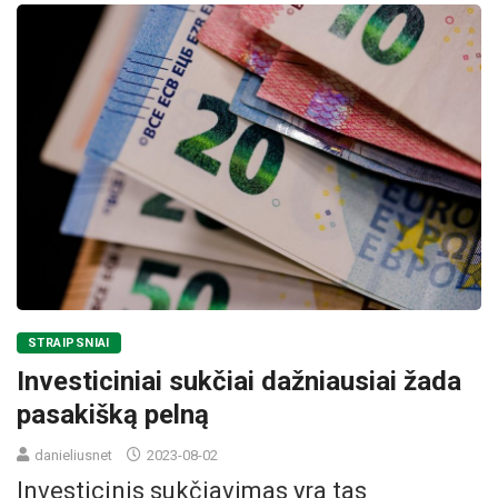
STRAIPSNIAI
Investiciniai sukčiai dažniausiai žada
pasakišką pelną
danieliusnet
2023-08-02
Investicinis sukčiavimas yra tas