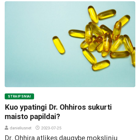
STRAIPSNIAI
Kuo ypatingi Dr. Ohhiros sukurti
maisto papildai?
danieliusnet
2023-07-25
Dr. Ohhira atlikęs daugybę mokslinių