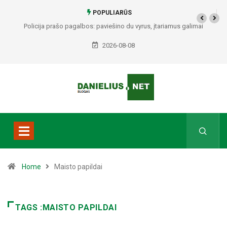
POPULIARŪS
Policija prašo pagalbos: paviešino du vyrus, įtariamus galimai
padariusius vagystes Alytuje ir Dauguose
2026-08-08
Home
Maisto papildai
TAGS :MAISTO PAPILDAI