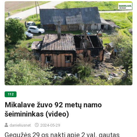
112
Mikalave žuvo 92 metų namo
šeimininkas (video)
danieliusnet
2024-05-29
Gegužės 29 os naktį apie 2 val. gautas