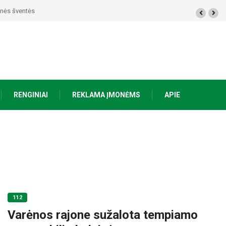
tinės šventės
RENGINIAI
REKLAMA ĮMONĖMS
APIE
112
Varėnos rajone sužalota tempiamo