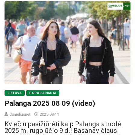
LIETUVA
POPULIARIAUSI
Palanga 2025 08 09 (video)
danieliusnet
2025-08-11
Kviečiu pasižiūrėti kaip Palanga atrodė
2025 m. rugpjūčio 9 d.! Basanavičiaus