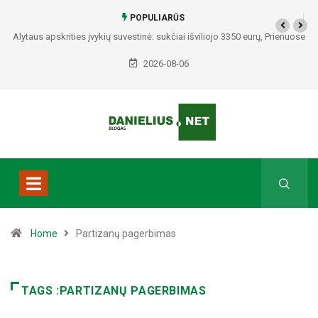
POPULIARŪS
Alytaus apskrities įvykių suvestinė: sukčiai išviliojo 3350 eurų, Prienuose
– policijos gaudynės, Varėnos rajone rasti du mirę žmonės
2026-08-06
Home
Partizanų pagerbimas
TAGS :PARTIZANŲ PAGERBIMAS