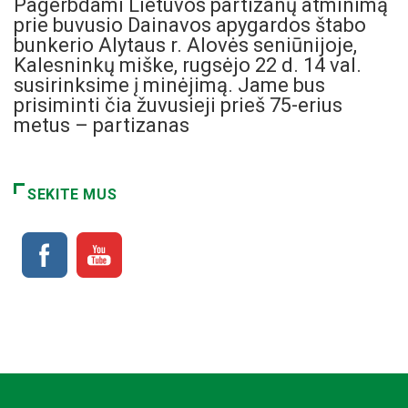
Pagerbdami Lietuvos partizanų atminimą
prie buvusio Dainavos apygardos štabo
bunkerio Alytaus r. Alovės seniūnijoje,
Kalesninkų miške, rugsėjo 22 d. 14 val.
susirinksime į minėjimą. Jame bus
prisiminti čia žuvusieji prieš 75-erius
metus – partizanas
SEKITE MUS