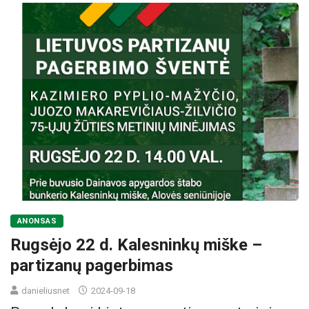
ANONSAS
Rugsėjo 22 d. Kalesninkų miške –
partizanų pagerbimas
danieliusnet
2024-09-18