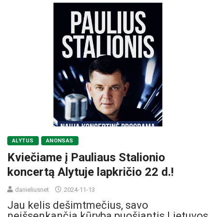
ALYTUS
ANONSAS
Kviečiame į Pauliaus Stalionio
koncertą Alytuje lapkričio 22 d.!
danieliusnet
2024-11-13
Jau kelis dešimtmečius, savo
neišsenkančia kūryba puošiantis Lietuvos