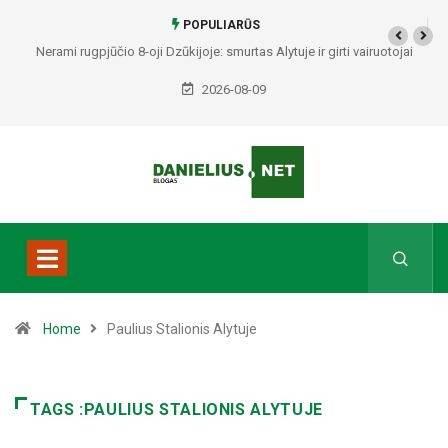
POPULIARŪS
Nerami rugpjūčio 8-oji Dzūkijoje: smurtas Alytuje ir girti vairuotojai
Druskininkuose bei Varėnos rajone
2026-08-09
Home
Paulius Stalionis Alytuje
TAGS :PAULIUS STALIONIS ALYTUJE