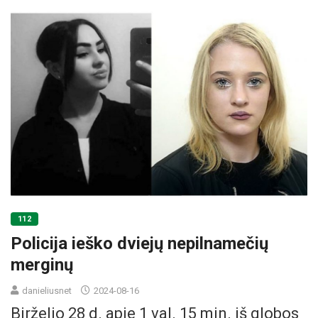
112
Policija ieško dviejų nepilnamečių
merginų
danieliusnet
2024-08-16
Birželio 28 d. apie 1 val. 15 min. iš globos