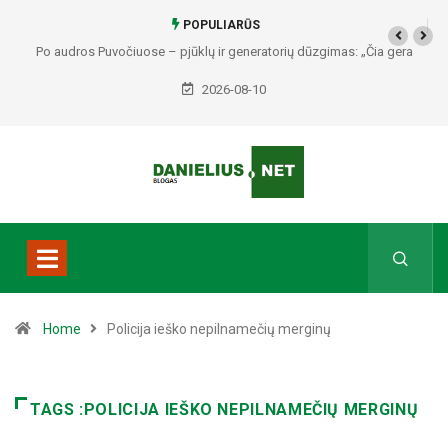
POPULIARŪS
Po audros Puvočiuose – pjūklų ir generatorių dūzgimas: „Čia gera
gyventi“ (video)
2026-08-10
Home
Policija ieško nepilnamečių merginų
TAGS :POLICIJA IEŠKO NEPILNAMEČIŲ MERGINŲ