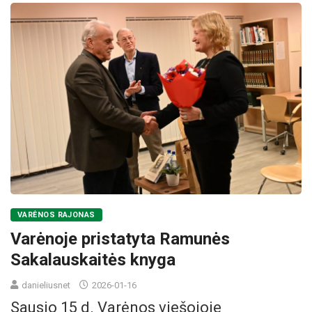
VARĖNOS RAJONAS
Varėnoje pristatyta Ramunės
Sakalauskaitės knyga
danieliusnet
2026-01-16
Sausio 15 d. Varėnos viešojoje