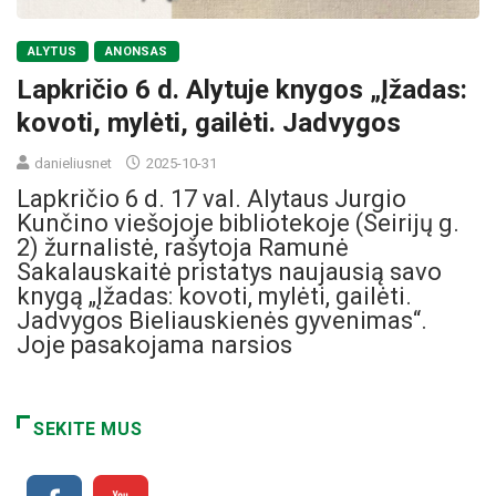
ALYTUS
ANONSAS
Lapkričio 6 d. Alytuje knygos „Įžadas:
kovoti, mylėti, gailėti. Jadvygos
danieliusnet
2025-10-31
Lapkričio 6 d. 17 val. Alytaus Jurgio
Kunčino viešojoje bibliotekoje (Seirijų g.
2) žurnalistė, rašytoja Ramunė
Sakalauskaitė pristatys naujausią savo
knygą „Įžadas: kovoti, mylėti, gailėti.
Jadvygos Bieliauskienės gyvenimas“.
Joje pasakojama narsios
SEKITE MUS