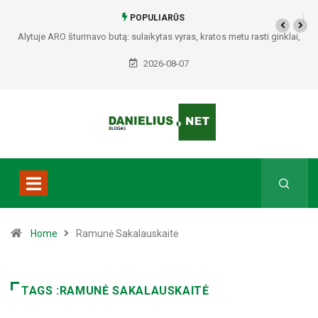
POPULIARŪS
Alytuje ARO šturmavo butą: sulaikytas vyras, kratos metu rasti ginklai,
Seirijuose – įtariami narkotikai BMW automobilyje
2026-08-07
Home
Ramunė Sakalauskaitė
TAGS :RAMUNĖ SAKALAUSKAITĖ