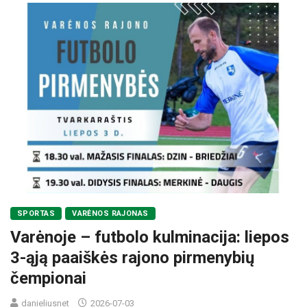
SPORTAS
VARĖNOS RAJONAS
Varėnoje – futbolo kulminacija: liepos
3-ąją paaiškės rajono pirmenybių
čempionai
danieliusnet
2026-07-03