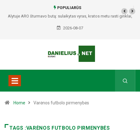
POPULIARŪS
Alytuje ARO šturmavo butą: sulaikytas vyras, kratos metu rasti ginklai,
Seirijuose – įtariami narkotikai BMW automobilyje
2026-08-07
Home
Varėnos futbolo pirmenybės
TAGS :VARĖNOS FUTBOLO PIRMENYBĖS