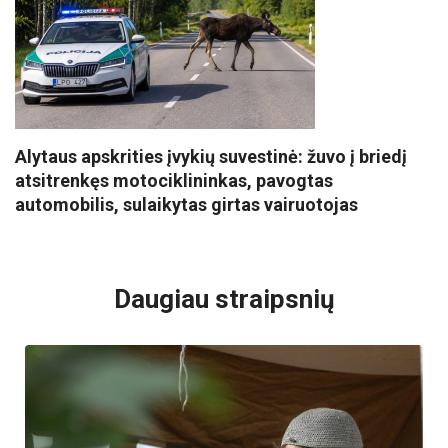
Alytaus apskrities įvykių suvestinė: žuvo į briedį
atsitrenkęs motociklininkas, pavogtas
automobilis, sulaikytas girtas vairuotojas
VISI POPULIARIAUSI
Daugiau straipsnių