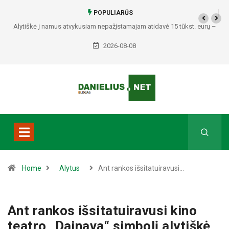
POPULIARŪS
amajam atidavė 15 tūkst. eurų –
Policija prašo pagalbos: paviešino du v
jo tyrimą
padariusius vagystes Alytuj
2026-08-08
Home
Alytus
Ant rankos išsitatuiravusi…
Ant rankos išsitatuiravusi kino
teatro „Dainava“ simbolį alytiškė