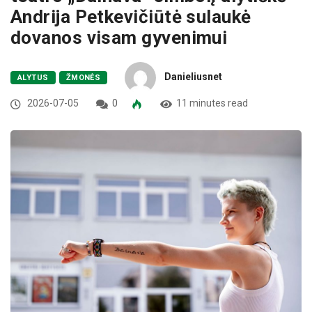
Andrija Petkevičiūtė sulaukė
dovanos visam gyvenimui
Danieliusnet
ALYTUS
ŽMONĖS
2026-07-05
0
11 minutes read