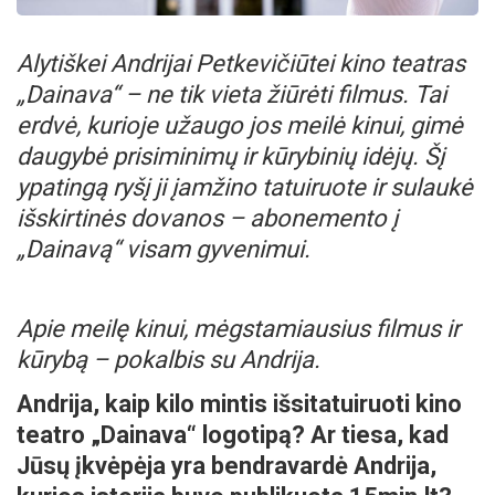
Alytiškei Andrijai Petkevičiūtei kino teatras
„Dainava“ – ne tik vieta žiūrėti filmus. Tai
erdvė, kurioje užaugo jos meilė kinui, gimė
daugybė prisiminimų ir kūrybinių idėjų. Šį
ypatingą ryšį ji įamžino tatuiruote ir sulaukė
išskirtinės dovanos – abonemento į
„Dainavą“ visam gyvenimui.
Apie meilę kinui, mėgstamiausius filmus ir
kūrybą – pokalbis su Andrija.
Andrija, kaip kilo mintis išsitatuiruoti kino
teatro „Dainava“ logotipą? Ar tiesa, kad
Jūsų įkvėpėja yra bendravardė Andrija,