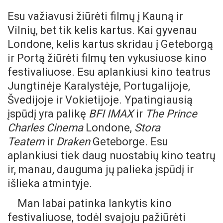
Esu važiavusi žiūrėti filmų į Kauną ir
Vilnių, bet tik kelis kartus. Kai gyvenau
Londone, kelis kartus skridau į Geteborgą
ir Portą žiūrėti filmų ten vykusiuose kino
festivaliuose. Esu aplankiusi kino teatrus
Jungtinėje Karalystėje, Portugalijoje,
Švedijoje ir Vokietijoje. Ypatingiausią
įspūdį yra palikę
BFI IMAX
ir
The Prince
Charles Cinema
Londone,
Stora
Teatern
ir
Draken
Geteborge. Esu
aplankiusi tiek daug nuostabių kino teatrų
ir, manau, dauguma jų palieka įspūdį ir
išlieka atmintyje.
Man labai patinka lankytis kino
festivaliuose, todėl svajoju pažiūrėti