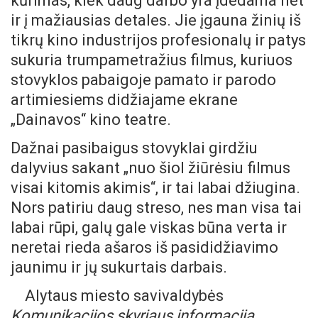
kūrimas, kiek daug darbo yra įdedama net
ir į mažiausias detales. Jie įgauna žinių iš
tikrų kino industrijos profesionalų ir patys
sukuria trumpametražius filmus, kuriuos
stovyklos pabaigoje pamato ir parodo
artimiesiems didžiajame ekrane
„Dainavos“ kino teatre.
Dažnai pasibaigus stovyklai girdžiu
dalyvius sakant „nuo šiol žiūrėsiu filmus
visai kitomis akimis“, ir tai labai džiugina.
Nors patiriu daug streso, nes man visa tai
labai rūpi, galų gale viskas būna verta ir
neretai rieda ašaros iš pasididžiavimo
jaunimu ir jų sukurtais darbais.
Alytaus miesto savivaldybės
Komunikacijos skyriaus informacija