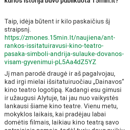
kurios istorija buvo publikuota 15min.lt?
Taip, idėja būtent ir kilo paskaičius šį
straipsnį.
https://zmones.15min.lt/naujiena/ant-
rankos-issitatuiravusi-kino-teatro-
pasaka-simboli-andrija-sulauke-dovanos-
visam-gyvenimui-pL5Aa4dZ5YZ
Jį man parodė draugė ir aš pagalvojau,
kad irgi mielai išsitatuiruočiau „Dainavos“
kino teatro logotipą. Kadangi esu gimusi
ir užaugusi Alytuje, tai jau nuo vaikystės
lankausi šiame kino teatre. Vienu metu,
mokyklos laikais, kai pradėjau labai
domėtis filmais, laikiau kino teatrą savo