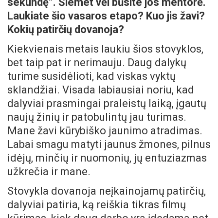
sekundę“. Šiemet vėl būsite jos mentorė.
Laukiate šio vasaros etapo? Kuo jis žavi?
Kokių patirčių dovanoja?
Kiekvienais metais laukiu šios stovyklos,
bet taip pat ir nerimauju. Daug dalykų
turime susidėlioti, kad viskas vyktų
sklandžiai. Visada labiausiai noriu, kad
dalyviai prasmingai praleistų laiką, įgautų
naujų žinių ir patobulintų jau turimas.
Mane žavi kūrybiško jaunimo atradimas.
Labai smagu matyti jaunus žmones, pilnus
idėjų, minčių ir nuomonių, jų entuziazmas
užkrečia ir mane.
Stovykla dovanoja neįkainojamų patirčių,
dalyviai patiria, ką reiškia tikras filmų