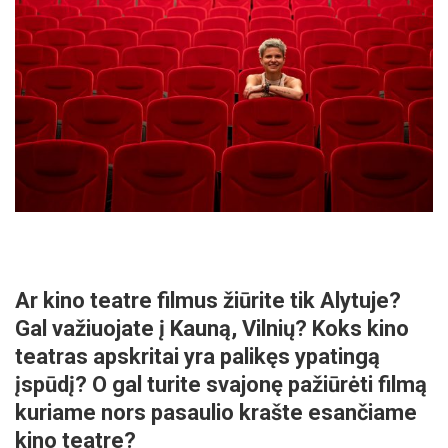
Ar kino teatre filmus žiūrite tik Alytuje?
Gal važiuojate į Kauną, Vilnių? Koks kino
teatras apskritai yra palikęs ypatingą
įspūdį? O gal turite svajonę pažiūrėti filmą
kuriame nors pasaulio krašte esančiame
kino teatre?