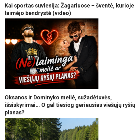
Kai sportas suvienija: Žagariuose – šventė, kurioje
laimėjo bendrystė (video)
Oksanos ir Dominyko meilė, sužadėtuvės,
išsiskyrimai… O gal tiesiog geriausias viešųjų ryšių
planas?