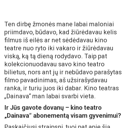
Ten dirbę žmonės mane labai maloniai
priimdavo, būdavo, kad žiūrėdavau kelis
filmus iš eilės ar net sėdėdavau kino
teatre nuo ryto iki vakaro ir žiūrėdavau
viską, ką tą dieną rodydavo. Taip pat
kolekcionuodavau savo kino teatro
bilietus, nors ant jų ir nebūdavo parašytas
filmo pavadinimas, aš užsirašydavau
ranka, ir turiu juos iki dabar. Kino teatras
„Dainava“ man labai svarbi vieta.
Ir Jūs gavote dovanų – kino teatro
„Dainava“ abonementą visam gyvenimui?
Paskaičiusi straipsnį, tuoj pat apie šią