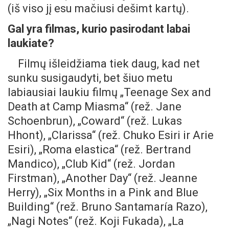
(iš viso jį esu mačiusi dešimt kartų).
Gal yra filmas, kurio pasirodant labai
laukiate?
Filmų išleidžiama tiek daug, kad net
sunku susigaudyti, bet šiuo metu
labiausiai laukiu filmų „Teenage Sex and
Death at Camp Miasma“ (rež. Jane
Schoenbrun), „Coward“ (rež. Lukas
Hhont), „Clarissa“ (rež. Chuko Esiri ir Arie
Esiri), „Roma elastica“ (rež. Bertrand
Mandico), „Club Kid“ (rež. Jordan
Firstman), „Another Day“ (rež. Jeanne
Herry), „Six Months in a Pink and Blue
Building“ (rež. Bruno Santamaría Razo),
„Nagi Notes“ (rež. Koji Fukada), „La