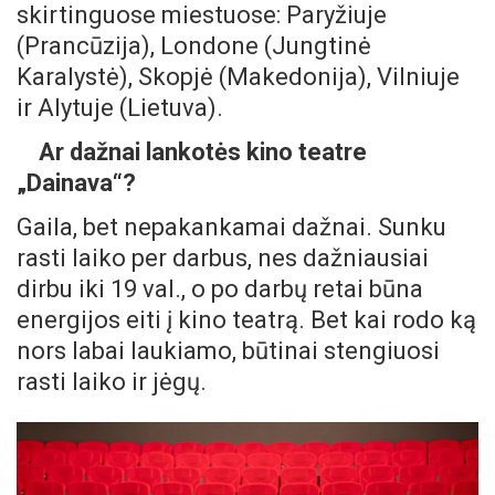
skirtinguose miestuose: Paryžiuje
(Prancūzija), Londone (Jungtinė
Karalystė), Skopjė (Makedonija), Vilniuje
ir Alytuje (Lietuva).
Ar dažnai lankotės kino teatre
„Dainava“?
Gaila, bet nepakankamai dažnai. Sunku
rasti laiko per darbus, nes dažniausiai
dirbu iki 19 val., o po darbų retai būna
energijos eiti į kino teatrą. Bet kai rodo ką
nors labai laukiamo, būtinai stengiuosi
rasti laiko ir jėgų.