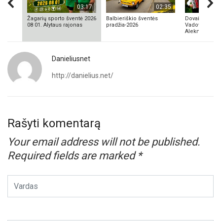
03:17
02:35
Žagarių sporto šventė 2026
Balbieriškio šventės
Dovainonių ka
08 01. Alytaus rajonas
pradžia-2026
Vadovas Vyta
Aleknavičius
Danieliusnet
http://danielius.net/
Rašyti komentarą
Your email address will not be published.
Required fields are marked
*