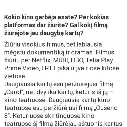
Kokio kino gerbėja esate? Per kokias
platformas dar žiūrite? Gal kokį filmą
žiūrėjote jau daugybę kartų?
Žiūriu visokius filmus, bet labiausiai
mėgstu dokumentiką ir dramas. Filmus
žiūriu per Netflix, MUBI, HBO, Telia Play,
Prime Video, LRT Epika ir įvairiose kitose
vietose.
Daugiausia kartų esu peržiūrėjusi filmą
„Carol“, net dvylika kartų, keturis iš jų –
kino teatruose. Daugiausia kartų kino
teatruose esu peržiūrėjusi filmą „Oušeno
8“. Keturiuose skirtinguose kino
teatruose šį filmą žiūrėjau aštuonis kartus