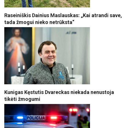
Raseiniškis Dainius Maslauskas: „Kai atrandi save,
tada žmogui nieko netrūksta“
Kunigas Kęstutis Dvareckas niekada nenustoja
tikėti žmogumi