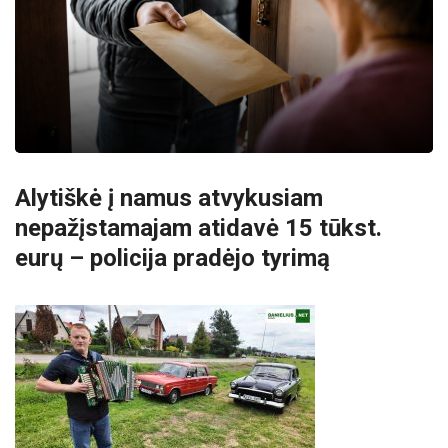
Alytiškė į namus atvykusiam
nepažįstamajam atidavė 15 tūkst.
eurų – policija pradėjo tyrimą