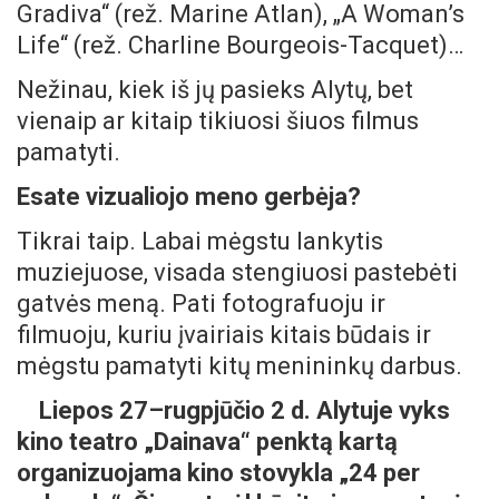
Gradiva“ (rež. Marine Atlan), „A Woman’s
Life“ (rež. Charline Bourgeois-Tacquet)…
Nežinau, kiek iš jų pasieks Alytų, bet
vienaip ar kitaip tikiuosi šiuos filmus
pamatyti.
Esate vizualiojo meno gerbėja?
Tikrai taip. Labai mėgstu lankytis
muziejuose, visada stengiuosi pastebėti
gatvės meną. Pati fotografuoju ir
filmuoju, kuriu įvairiais kitais būdais ir
mėgstu pamatyti kitų menininkų darbus.
Liepos 27–rugpjūčio 2 d. Alytuje vyks
kino teatro „Dainava“ penktą kartą
organizuojama kino stovykla „24 per