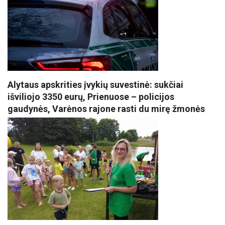
Alytaus apskrities įvykių suvestinė: sukčiai
išviliojo 3350 eurų, Prienuose – policijos
gaudynės, Varėnos rajone rasti du mirę žmonės