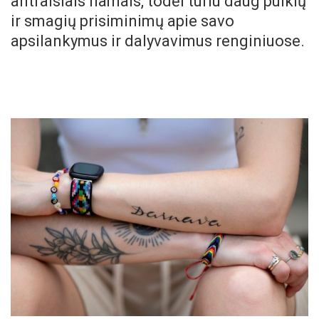
antraisiais namais, todėl turiu daug puikių
ir smagių prisiminimų apie savo
apsilankymus ir dalyvavimus renginiuose.