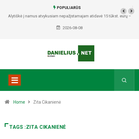
POPULIARŪS
Alytiškė į namus atvykusiam nepažįstamajam atidavė 15 tūkst. eurų –
policija pradėjo tyrimą
2026-08-08
Home
Zita Cikanienė
TAGS :ZITA CIKANIENĖ