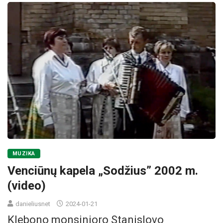
MUZIKA
Venciūnų kapela „Sodžius” 2002 m.
(video)
danieliusnet
2024-01-21
Klebono monsinjoro Stanislovo