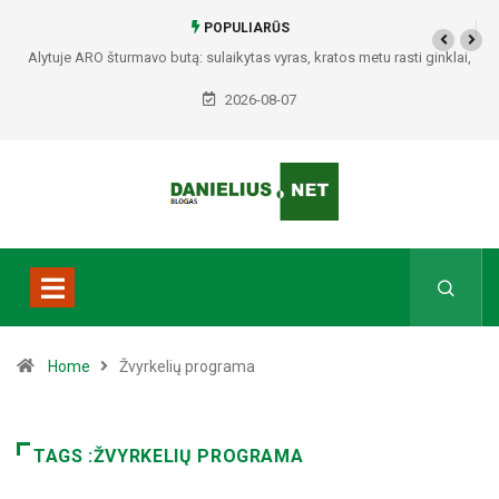
POPULIARŪS
Alytuje ARO šturmavo butą: sulaikytas vyras, kratos metu rasti ginklai,
Seirijuose – įtariami narkotikai BMW automobilyje
2026-08-07
Home
Žvyrkelių programa
TAGS :ŽVYRKELIŲ PROGRAMA