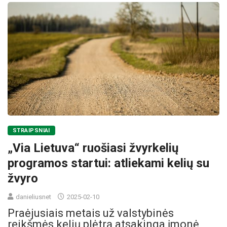
STRAIPSNIAI
„Via Lietuva“ ruošiasi žvyrkelių
programos startui: atliekami kelių su
žvyro
danieliusnet
2025-02-10
Praėjusiais metais už valstybinės
reikšmės kelių plėtrą atsakinga įmonė