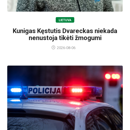
LIETUVA
Kunigas Kęstutis Dvareckas niekada
nenustoja tikėti žmogumi
2026-08-06