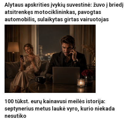
Alytaus apskrities įvykių suvestinė: žuvo į briedį
atsitrenkęs motociklininkas, pavogtas
automobilis, sulaikytas girtas vairuotojas
100 tūkst. eurų kainavusi meilės istorija:
septynerius metus laukė vyro, kurio niekada
nesutiko
VISI POPULIARIAUSI