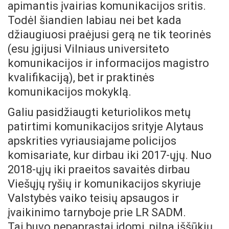
apimantis įvairias komunikacijos sritis.
Todėl šiandien labiau nei bet kada
džiaugiuosi praėjusi gerą ne tik teorinės
(esu įgijusi Vilniaus universiteto
komunikacijos ir informacijos magistro
kvalifikaciją), bet ir praktinės
komunikacijos mokyklą.
Galiu pasidžiaugti keturiolikos metų
patirtimi komunikacijos srityje Alytaus
apskrities vyriausiajame policijos
komisariate, kur dirbau iki 2017-ųjų. Nuo
2018-ųjų iki praeitos savaitės dirbau
Viešųjų ryšių ir komunikacijos skyriuje
Valstybės vaiko teisių apsaugos ir
įvaikinimo tarnyboje prie LR SADM.
Tai buvo nepaprastai įdomi, pilna iššūkių