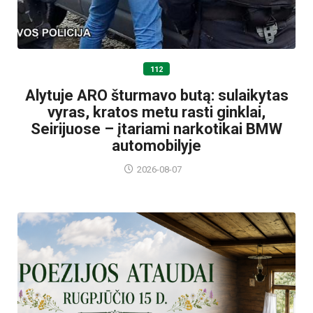
112
Alytuje ARO šturmavo butą: sulaikytas
vyras, kratos metu rasti ginklai,
Seirijuose – įtariami narkotikai BMW
automobilyje
2026-08-07