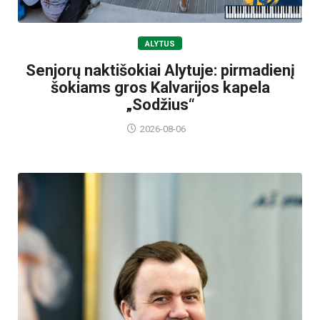
ALYTUS
Senjorų naktišokiai Alytuje: pirmadienį
šokiams gros Kalvarijos kapela
„Sodžius“
2026-08-06