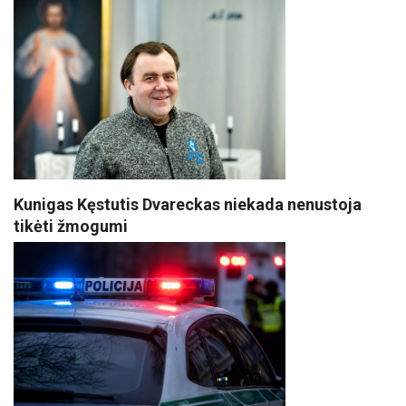
Kunigas Kęstutis Dvareckas niekada nenustoja
tikėti žmogumi