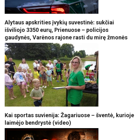
Alytaus apskrities įvykių suvestinė: sukčiai
išviliojo 3350 eurų, Prienuose – policijos
gaudynės, Varėnos rajone rasti du mirę žmonės
Kai sportas suvienija: Žagariuose – šventė, kurioje
laimėjo bendrystė (video)