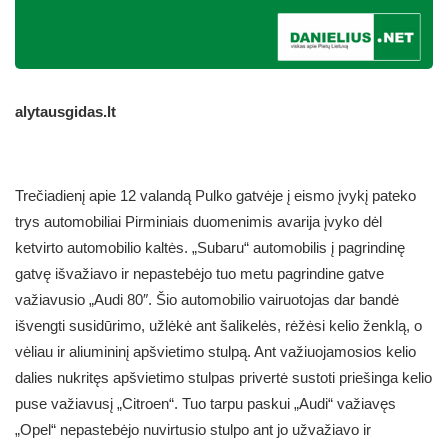
alytausgidas.lt
Trečiadienį apie 12 valandą Pulko gatvėje į eismo įvykį pateko
trys automobiliai Pirminiais duomenimis avarija įvyko dėl
ketvirto automobilio kaltės. „Subaru“ automobilis į pagrindinę
gatvę išvažiavo ir nepastebėjo tuo metu pagrindine gatve
važiavusio „Audi 80″. Šio automobilio vairuotojas dar bandė
išvengti susidūrimo, užlėkė ant šalikelės, rėžėsi kelio ženklą, o
vėliau ir aliumininį apšvietimo stulpą. Ant važiuojamosios kelio
dalies nukritęs apšvietimo stulpas privertė sustoti priešinga kelio
puse važiavusį „Citroen“. Tuo tarpu paskui „Audi“ važiavęs
„Opel“ nepastebėjo nuvirtusio stulpo ant jo užvažiavo ir