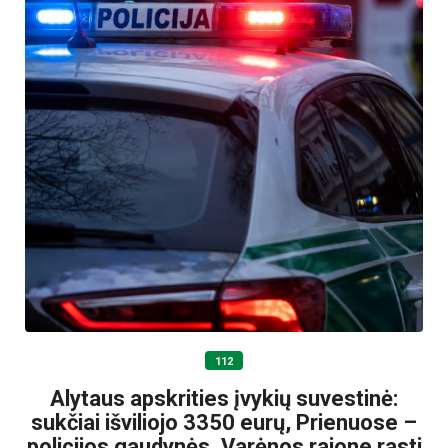
112
Alytaus apskrities įvykių suvestinė:
sukčiai išviliojo 3350 eurų, Prienuose –
policijos gaudynės, Varėnos rajone rasti