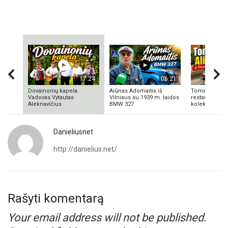
17:24
06:21
Dovainonių kapela.
Arūnas Adomaitis iš
Tomas Aliulis
Vadovas Vytautas
Vilniaus su 1939 m. laidos
restauratorius
Aleknavičius
BMW 327
kolekcionieriu
Danieliusnet
http://danielius.net/
Rašyti komentarą
Your email address will not be published.