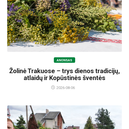
ANONSAS
Žolinė Trakuose – trys dienos tradicijų,
atlaidų ir Kopūstinės šventės
2026-08-06