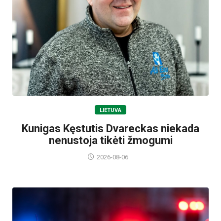
LIETUVA
Kunigas Kęstutis Dvareckas niekada
nenustoja tikėti žmogumi
2026-08-06