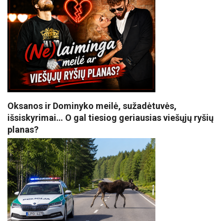
Oksanos ir Dominyko meilė, sužadėtuvės,
išsiskyrimai… O gal tiesiog geriausias viešųjų ryšių
planas?