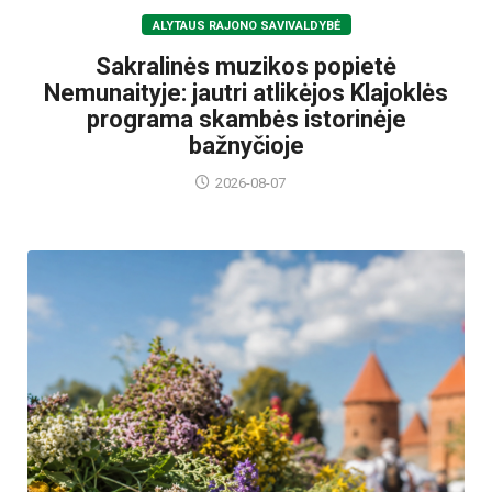
ALYTAUS RAJONO SAVIVALDYBĖ
Sakralinės muzikos popietė
Nemunaityje: jautri atlikėjos Klajoklės
programa skambės istorinėje
bažnyčioje
2026-08-07