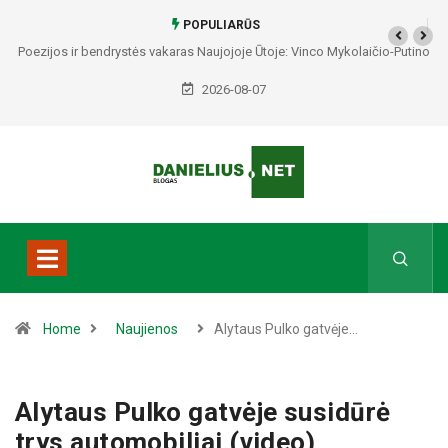
POPULIARŪS
Poezijos ir bendrystės vakaras Naujojoje Ūtoje: Vinco Mykolaičio-Putino
tėviškėje skambės eilės, dainos ir arbatos puodelių šiluma
2026-08-07
Home
Naujienos
Alytaus Pulko gatvėje…
Alytaus Pulko gatvėje susidūrė
trys automobiliai (video)