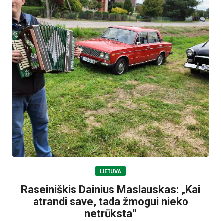
LIETUVA
Raseiniškis Dainius Maslauskas: „Kai
atrandi save, tada žmogui nieko
netrūksta“