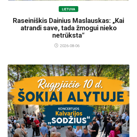
LIETUVA
Raseiniškis Dainius Maslauskas: „Kai
atrandi save, tada žmogui nieko
netrūksta“
2026-08-06