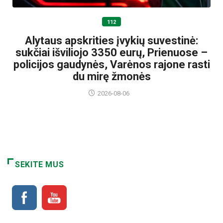
112
Alytaus apskrities įvykių suvestinė:
sukčiai išviliojo 3350 eurų, Prienuose –
policijos gaudynės, Varėnos rajone rasti
du mirę žmonės
2026-08-06
SEKITE MUS