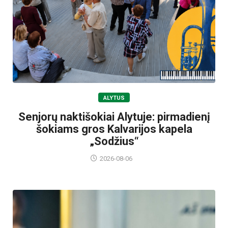
ALYTUS
Senjorų naktišokiai Alytuje: pirmadienį
šokiams gros Kalvarijos kapela
„Sodžius“
2026-08-06