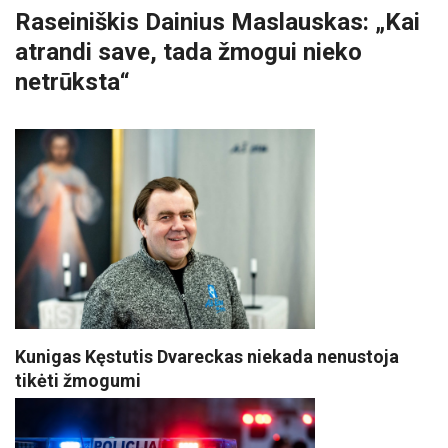
Raseiniškis Dainius Maslauskas: „Kai
atrandi save, tada žmogui nieko
netrūksta“
Kunigas Kęstutis Dvareckas niekada nenustoja
tikėti žmogumi