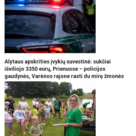
Alytaus apskrities įvykių suvestinė: sukčiai
išviliojo 3350 eurų, Prienuose – policijos
gaudynės, Varėnos rajone rasti du mirę žmonės