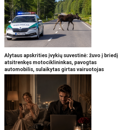
Alytaus apskrities įvykių suvestinė: žuvo į briedį
atsitrenkęs motociklininkas, pavogtas
automobilis, sulaikytas girtas vairuotojas