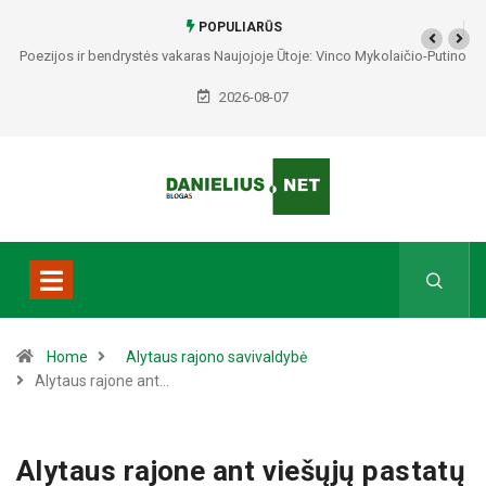
POPULIARŪS
Poezijos ir bendrystės vakaras Naujojoje Ūtoje: Vinco Mykolaičio-Putino
tėviškėje skambės eilės, dainos ir arbatos puodelių šiluma
2026-08-07
Home
Alytaus rajono savivaldybė
Alytaus rajone ant…
Alytaus rajone ant viešųjų pastatų