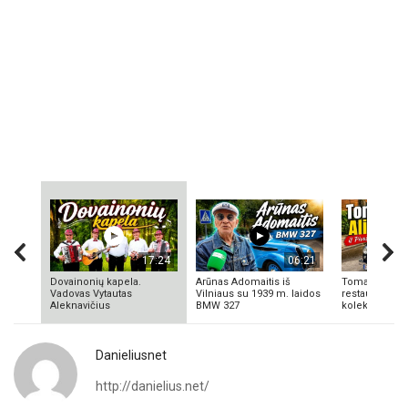
17:24
06:21
Dovainonių kapela.
Arūnas Adomaitis iš
Tomas Aliulis
Vadovas Vytautas
Vilniaus su 1939 m. laidos
restauratorius
Aleknavičius
BMW 327
kolekcionieriu
Danieliusnet
http://danielius.net/