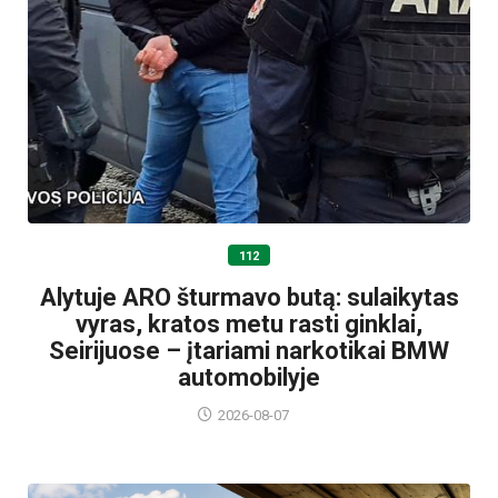
112
Alytuje ARO šturmavo butą: sulaikytas
vyras, kratos metu rasti ginklai,
Seirijuose – įtariami narkotikai BMW
automobilyje
2026-08-07