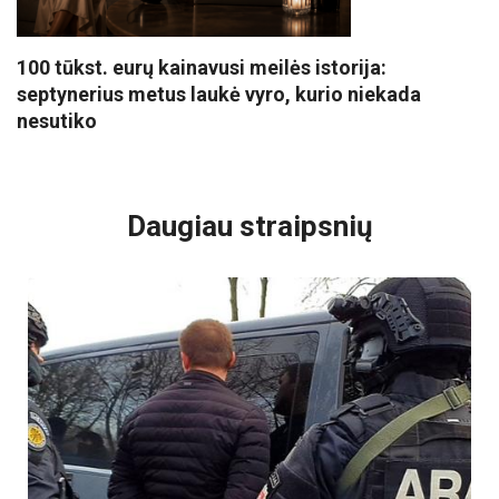
100 tūkst. eurų kainavusi meilės istorija:
septynerius metus laukė vyro, kurio niekada
nesutiko
VISI POPULIARIAUSI
Daugiau straipsnių