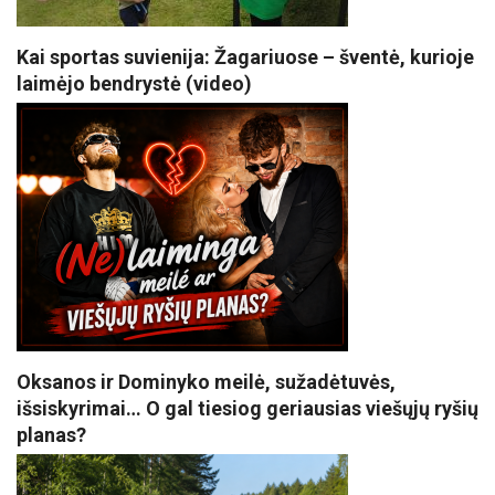
Kai sportas suvienija: Žagariuose – šventė, kurioje
laimėjo bendrystė (video)
Oksanos ir Dominyko meilė, sužadėtuvės,
išsiskyrimai… O gal tiesiog geriausias viešųjų ryšių
planas?