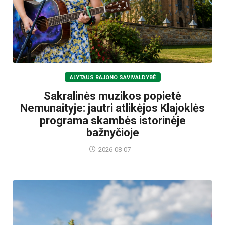
ALYTAUS RAJONO SAVIVALDYBĖ
Sakralinės muzikos popietė
Nemunaityje: jautri atlikėjos Klajoklės
programa skambės istorinėje
bažnyčioje
2026-08-07