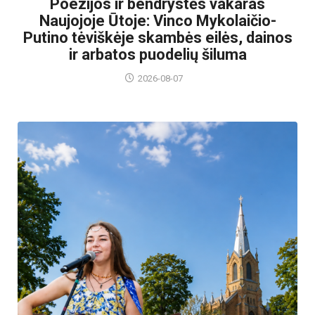
Poezijos ir bendrystės vakaras
Naujojoje Ūtoje: Vinco Mykolaičio-
Putino tėviškėje skambės eilės, dainos
ir arbatos puodelių šiluma
2026-08-07