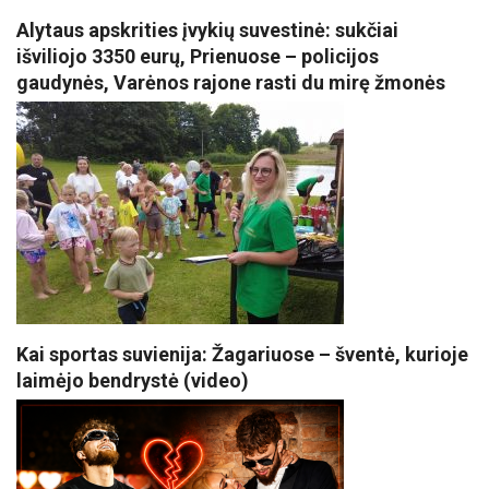
Alytaus apskrities įvykių suvestinė: sukčiai
išviliojo 3350 eurų, Prienuose – policijos
gaudynės, Varėnos rajone rasti du mirę žmonės
Kai sportas suvienija: Žagariuose – šventė, kurioje
laimėjo bendrystė (video)