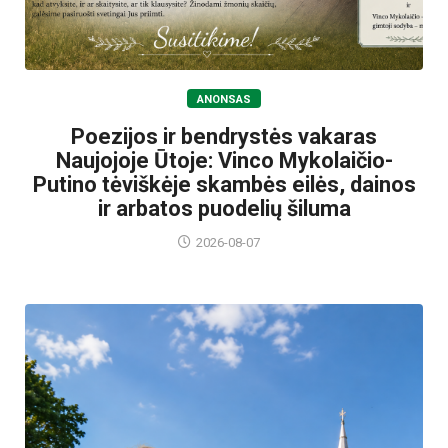
ANONSAS
Poezijos ir bendrystės vakaras
Naujojoje Ūtoje: Vinco Mykolaičio-
Putino tėviškėje skambės eilės, dainos
ir arbatos puodelių šiluma
2026-08-07