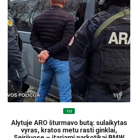
112
Alytuje ARO šturmavo butą: sulaikytas
vyras, kratos metu rasti ginklai,
Seirijuose – įtariami narkotikai BMW