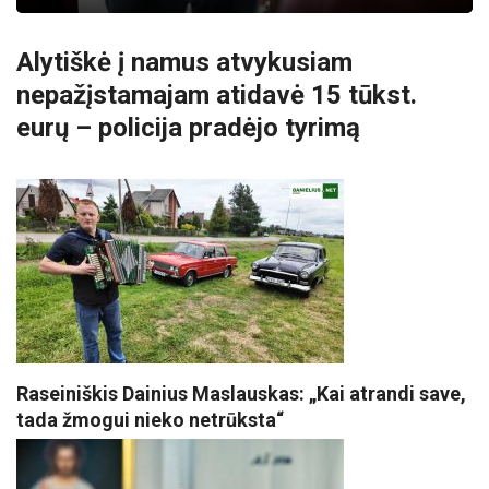
Alytiškė į namus atvykusiam
nepažįstamajam atidavė 15 tūkst.
eurų – policija pradėjo tyrimą
Raseiniškis Dainius Maslauskas: „Kai atrandi save,
tada žmogui nieko netrūksta“