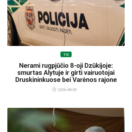
112
Nerami rugpjūčio 8-oji Dzūkijoje:
smurtas Alytuje ir girti vairuotojai
Druskininkuose bei Varėnos rajone
2026-08-09