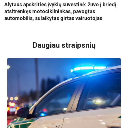
Alytaus apskrities įvykių suvestinė: žuvo į briedį
atsitrenkęs motociklininkas, pavogtas
automobilis, sulaikytas girtas vairuotojas
VISI POPULIARIAUSI
Daugiau straipsnių