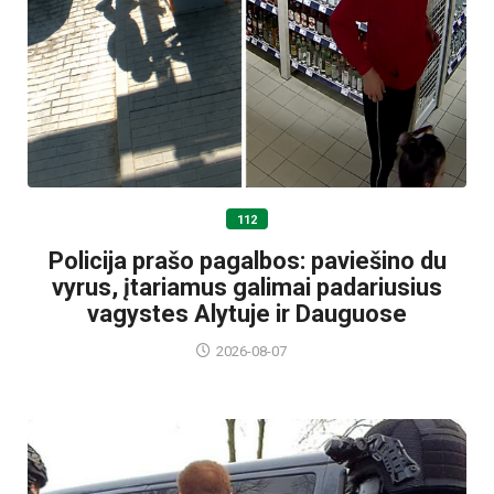
112
Policija prašo pagalbos: paviešino du
vyrus, įtariamus galimai padariusius
vagystes Alytuje ir Dauguose
2026-08-07