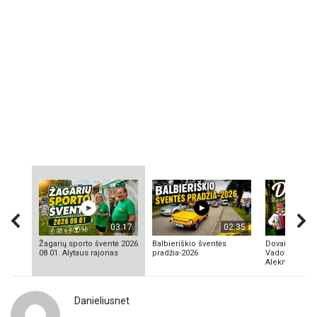
03:17
02:35
Žagarių sporto šventė 2026
Balbieriškio šventės
Dovainonių ka
08 01. Alytaus rajonas
pradžia-2026
Vadovas Vyta
Aleknavičius
Danieliusnet