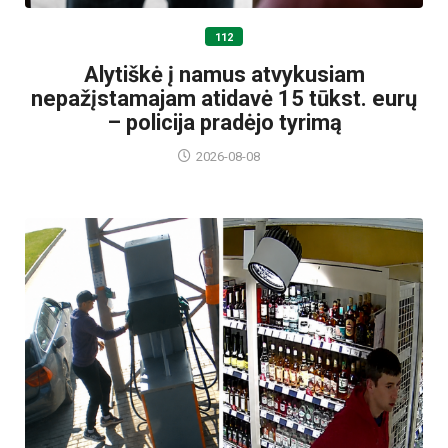
112
Alytiškė į namus atvykusiam
nepažįstamajam atidavė 15 tūkst. eurų
– policija pradėjo tyrimą
2026-08-08