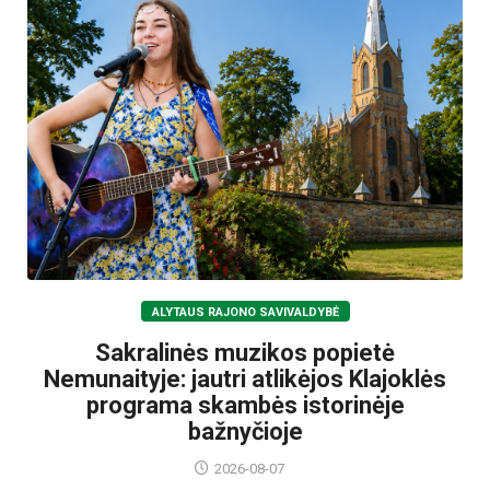
ALYTAUS RAJONO SAVIVALDYBĖ
Sakralinės muzikos popietė
Nemunaityje: jautri atlikėjos Klajoklės
programa skambės istorinėje
bažnyčioje
2026-08-07